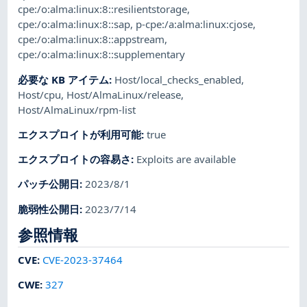
cpe:/o:alma:linux:8::resilientstorage
,
cpe:/o:alma:linux:8::sap
,
p-cpe:/a:alma:linux:cjose
,
cpe:/o:alma:linux:8::appstream
,
cpe:/o:alma:linux:8::supplementary
必要な KB アイテム
:
Host/local_checks_enabled
,
Host/cpu
,
Host/AlmaLinux/release
,
Host/AlmaLinux/rpm-list
エクスプロイトが利用可能
:
true
エクスプロイトの容易さ
:
Exploits are available
パッチ公開日
:
2023/8/1
脆弱性公開日
:
2023/7/14
参照情報
CVE
:
CVE-2023-37464
CWE
:
327