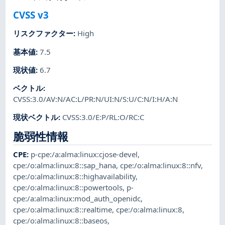
CVSS v3
リスクファクター
:
High
基本値
:
7.5
現状値
:
6.7
ベクトル
:
CVSS:3.0/AV:N/AC:L/PR:N/UI:N/S:U/C:N/I:H/A:N
現状ベクトル
:
CVSS:3.0/E:P/RL:O/RC:C
脆弱性情報
CPE
:
p-cpe:/a:alma:linux:cjose-devel
,
cpe:/o:alma:linux:8::sap_hana
,
cpe:/o:alma:linux:8::nfv
,
cpe:/o:alma:linux:8::highavailability
,
cpe:/o:alma:linux:8::powertools
,
p-
cpe:/a:alma:linux:mod_auth_openidc
,
cpe:/o:alma:linux:8::realtime
,
cpe:/o:alma:linux:8
,
cpe:/o:alma:linux:8::baseos
,