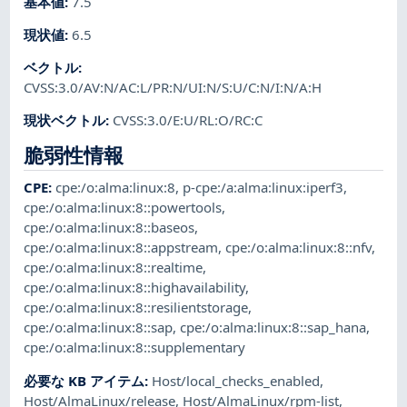
基本値
:
7.5
現状値
:
6.5
ベクトル
:
CVSS:3.0/AV:N/AC:L/PR:N/UI:N/S:U/C:N/I:N/A:H
現状ベクトル
:
CVSS:3.0/E:U/RL:O/RC:C
脆弱性情報
CPE
:
cpe:/o:alma:linux:8
,
p-cpe:/a:alma:linux:iperf3
,
cpe:/o:alma:linux:8::powertools
,
cpe:/o:alma:linux:8::baseos
,
cpe:/o:alma:linux:8::appstream
,
cpe:/o:alma:linux:8::nfv
,
cpe:/o:alma:linux:8::realtime
,
cpe:/o:alma:linux:8::highavailability
,
cpe:/o:alma:linux:8::resilientstorage
,
cpe:/o:alma:linux:8::sap
,
cpe:/o:alma:linux:8::sap_hana
,
cpe:/o:alma:linux:8::supplementary
必要な KB アイテム
:
Host/local_checks_enabled
,
Host/AlmaLinux/release
,
Host/AlmaLinux/rpm-list
,