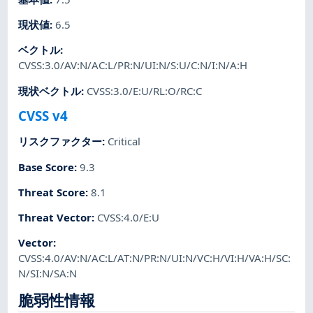
現状値
:
6.5
ベクトル
:
CVSS:3.0/AV:N/AC:L/PR:N/UI:N/S:U/C:N/I:N/A:H
現状ベクトル
:
CVSS:3.0/E:U/RL:O/RC:C
CVSS v4
リスクファクター
:
Critical
Base Score
:
9.3
Threat Score
:
8.1
Threat Vector
:
CVSS:4.0/E:U
Vector
:
CVSS:4.0/AV:N/AC:L/AT:N/PR:N/UI:N/VC:H/VI:H/VA:H/SC:
N/SI:N/SA:N
脆弱性情報