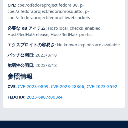
CPE
:
cpe:/o:fedoraproject:fedora:38
,
p-
cpe:/a:fedoraproject:fedora:mosquitto
,
p-
cpe:/a:fedoraproject:fedora:libwebsockets
必要な KB アイテム
:
Host/local_checks_enabled
,
Host/RedHat/release
,
Host/RedHat/rpm-list
エクスプロイトの容易さ
:
No known exploits are available
パッチ公開日
:
2023/8/18
脆弱性公開日
:
2023/8/18
参照情報
CVE
:
CVE-2023-0809
,
CVE-2023-28366
,
CVE-2023-3592
FEDORA
:
2023-6a87c003c4