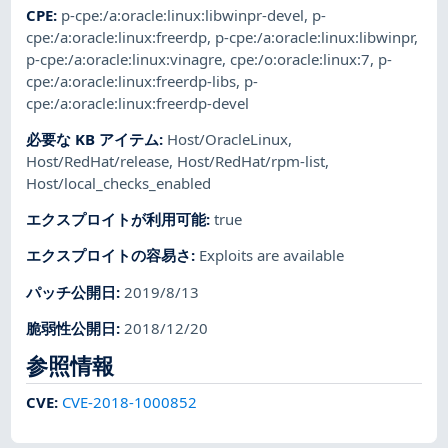
CPE
:
p-cpe:/a:oracle:linux:libwinpr-devel
,
p-
cpe:/a:oracle:linux:freerdp
,
p-cpe:/a:oracle:linux:libwinpr
,
p-cpe:/a:oracle:linux:vinagre
,
cpe:/o:oracle:linux:7
,
p-
cpe:/a:oracle:linux:freerdp-libs
,
p-
cpe:/a:oracle:linux:freerdp-devel
必要な KB アイテム
:
Host/OracleLinux
,
Host/RedHat/release
,
Host/RedHat/rpm-list
,
Host/local_checks_enabled
エクスプロイトが利用可能
:
true
エクスプロイトの容易さ
:
Exploits are available
パッチ公開日
:
2019/8/13
脆弱性公開日
:
2018/12/20
参照情報
CVE
:
CVE-2018-1000852