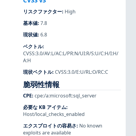
CVSS v3
リスクファクター
:
High
基本値
:
7.8
現状値
:
6.8
ベクトル
:
CVSS:3.0/AV:L/AC:L/PR:N/UI:R/S:U/C:H/I:H/
A:H
現状ベクトル
:
CVSS:3.0/E:U/RL:O/RC:C
脆弱性情報
CPE
:
cpe:/a:microsoft:sql_server
必要な KB アイテム
:
Host/local_checks_enabled
エクスプロイトの容易さ
:
No known
exploits are available