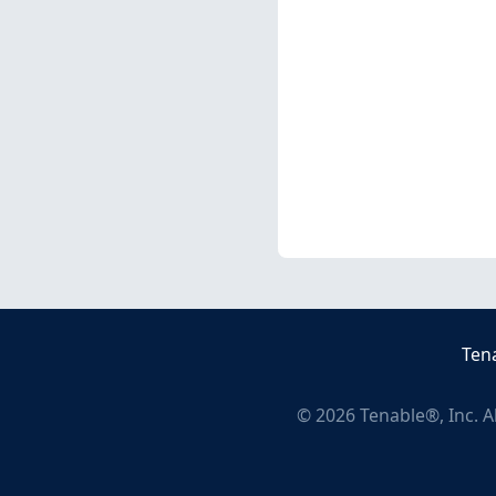
Ten
©
2026
Tenable®, Inc. A