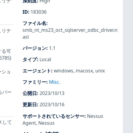
キュリテ
深刻度
:
High
ID
:
183036
ファイル名
:
smb_nt_ms23_oct_sqlserver_odbc_driver.n
キュリテ
asl
バージョン
:
1.1
する可
785)
タイプ
:
Local
エージェント
:
windows
,
macosx
,
unix
ーショ
ファミリー
:
Misc.
るバー
公開日
:
2023/10/13
更新日
:
2023/10/16
サポートされているセンサー
:
Nessus
ースして
Agent
,
Nessus