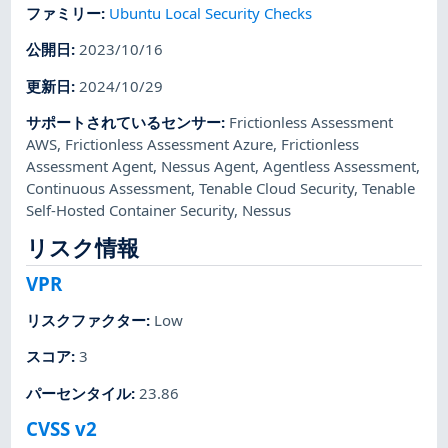
ファミリー
:
Ubuntu Local Security Checks
公開日
:
2023/10/16
更新日
:
2024/10/29
サポートされているセンサー
:
Frictionless Assessment
AWS
,
Frictionless Assessment Azure
,
Frictionless
Assessment Agent
,
Nessus Agent
,
Agentless Assessment
,
Continuous Assessment
,
Tenable Cloud Security
,
Tenable
Self-Hosted Container Security
,
Nessus
リスク情報
VPR
リスクファクター
:
Low
スコア
:
3
パーセンタイル
:
23.86
CVSS v2