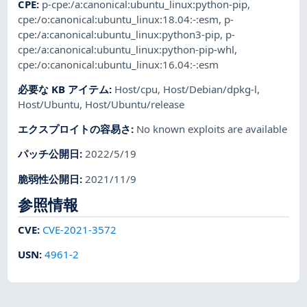
CPE
:
p-cpe:/a:canonical:ubuntu_linux:python-pip
,
cpe:/o:canonical:ubuntu_linux:18.04:-:esm
,
p-
cpe:/a:canonical:ubuntu_linux:python3-pip
,
p-
cpe:/a:canonical:ubuntu_linux:python-pip-whl
,
cpe:/o:canonical:ubuntu_linux:16.04:-:esm
必要な KB アイテム
:
Host/cpu
,
Host/Debian/dpkg-l
,
Host/Ubuntu
,
Host/Ubuntu/release
エクスプロイトの容易さ
:
No known exploits are available
パッチ公開日
:
2022/5/19
脆弱性公開日
:
2021/11/9
参照情報
CVE
:
CVE-2021-3572
USN
:
4961-2