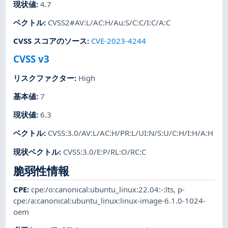
現状値
:
4.7
ベクトル
:
CVSS2#AV:L/AC:H/Au:S/C:C/I:C/A:C
CVSS スコアのソース
:
CVE-2023-4244
CVSS v3
リスクファクター
:
High
基本値
:
7
現状値
:
6.3
ベクトル
:
CVSS:3.0/AV:L/AC:H/PR:L/UI:N/S:U/C:H/I:H/A:H
現状ベクトル
:
CVSS:3.0/E:P/RL:O/RC:C
脆弱性情報
CPE
:
cpe:/o:canonical:ubuntu_linux:22.04:-:lts
,
p-
cpe:/a:canonical:ubuntu_linux:linux-image-6.1.0-1024-
oem