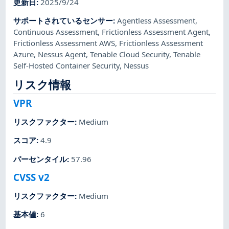
更新日
:
2025/9/24
サポートされているセンサー
:
Agentless Assessment
,
Continuous Assessment
,
Frictionless Assessment Agent
,
Frictionless Assessment AWS
,
Frictionless Assessment
Azure
,
Nessus Agent
,
Tenable Cloud Security
,
Tenable
Self-Hosted Container Security
,
Nessus
リスク情報
VPR
リスクファクター
:
Medium
スコア
:
4.9
パーセンタイル
:
57.96
CVSS v2
リスクファクター
:
Medium
基本値
:
6