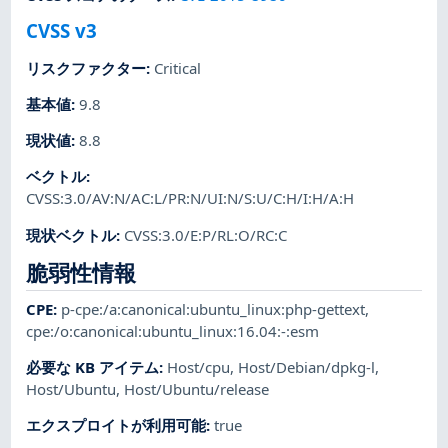
CVSS v3
リスクファクター
:
Critical
基本値
:
9.8
現状値
:
8.8
ベクトル
:
CVSS:3.0/AV:N/AC:L/PR:N/UI:N/S:U/C:H/I:H/A:H
現状ベクトル
:
CVSS:3.0/E:P/RL:O/RC:C
脆弱性情報
CPE
:
p-cpe:/a:canonical:ubuntu_linux:php-gettext
,
cpe:/o:canonical:ubuntu_linux:16.04:-:esm
必要な KB アイテム
:
Host/cpu
,
Host/Debian/dpkg-l
,
Host/Ubuntu
,
Host/Ubuntu/release
エクスプロイトが利用可能
:
true