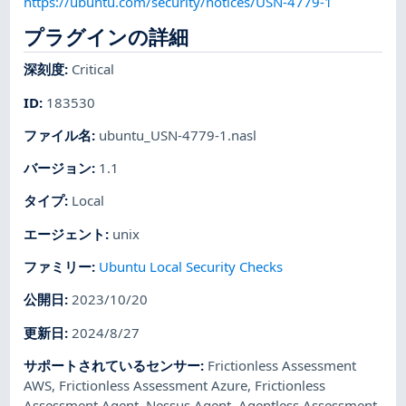
https://ubuntu.com/security/notices/USN-4779-1
プラグインの詳細
深刻度
:
Critical
ID
:
183530
ファイル名
:
ubuntu_USN-4779-1.nasl
バージョン
:
1.1
タイプ
:
Local
エージェント
:
unix
ファミリー
:
Ubuntu Local Security Checks
公開日
:
2023/10/20
更新日
:
2024/8/27
サポートされているセンサー
:
Frictionless Assessment
AWS
,
Frictionless Assessment Azure
,
Frictionless
Assessment Agent
,
Nessus Agent
,
Agentless Assessment
,