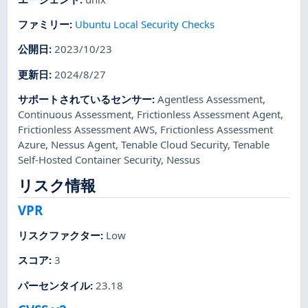
ファミリー
:
Ubuntu Local Security Checks
公開日
:
2023/10/23
更新日
:
2024/8/27
サポートされているセンサー
:
Agentless Assessment
,
Continuous Assessment
,
Frictionless Assessment Agent
,
Frictionless Assessment AWS
,
Frictionless Assessment
Azure
,
Nessus Agent
,
Tenable Cloud Security
,
Tenable
Self-Hosted Container Security
,
Nessus
リスク情報
VPR
リスクファクター
:
Low
スコア
:
3
パーセンタイル
:
23.18