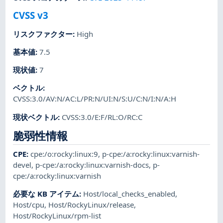
CVSS v3
リスクファクター
:
High
基本値
:
7.5
現状値
:
7
ベクトル
:
CVSS:3.0/AV:N/AC:L/PR:N/UI:N/S:U/C:N/I:N/A:H
現状ベクトル
:
CVSS:3.0/E:F/RL:O/RC:C
脆弱性情報
CPE
:
cpe:/o:rocky:linux:9
,
p-cpe:/a:rocky:linux:varnish-
devel
,
p-cpe:/a:rocky:linux:varnish-docs
,
p-
cpe:/a:rocky:linux:varnish
必要な KB アイテム
:
Host/local_checks_enabled
,
Host/cpu
,
Host/RockyLinux/release
,
Host/RockyLinux/rpm-list