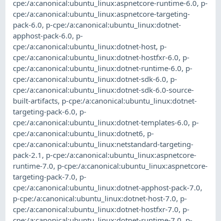
cpe:/a:canonical:ubuntu_linux:aspnetcore-runtime-6.0
,
p-
cpe:/a:canonical:ubuntu_linux:aspnetcore-targeting-
pack-6.0
,
p-cpe:/a:canonical:ubuntu_linux:dotnet-
apphost-pack-6.0
,
p-
cpe:/a:canonical:ubuntu_linux:dotnet-host
,
p-
cpe:/a:canonical:ubuntu_linux:dotnet-hostfxr-6.0
,
p-
cpe:/a:canonical:ubuntu_linux:dotnet-runtime-6.0
,
p-
cpe:/a:canonical:ubuntu_linux:dotnet-sdk-6.0
,
p-
cpe:/a:canonical:ubuntu_linux:dotnet-sdk-6.0-source-
built-artifacts
,
p-cpe:/a:canonical:ubuntu_linux:dotnet-
targeting-pack-6.0
,
p-
cpe:/a:canonical:ubuntu_linux:dotnet-templates-6.0
,
p-
cpe:/a:canonical:ubuntu_linux:dotnet6
,
p-
cpe:/a:canonical:ubuntu_linux:netstandard-targeting-
pack-2.1
,
p-cpe:/a:canonical:ubuntu_linux:aspnetcore-
runtime-7.0
,
p-cpe:/a:canonical:ubuntu_linux:aspnetcore-
targeting-pack-7.0
,
p-
cpe:/a:canonical:ubuntu_linux:dotnet-apphost-pack-7.0
,
p-cpe:/a:canonical:ubuntu_linux:dotnet-host-7.0
,
p-
cpe:/a:canonical:ubuntu_linux:dotnet-hostfxr-7.0
,
p-
cpe:/a:canonical:ubuntu_linux:dotnet-runtime-7.0
,
p-