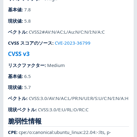
基本値
:
7.8
現状値
:
5.8
ベクトル
:
CVSS2#AV:N/AC:L/Au:N/C:N/I:N/A:C
CVSS スコアのソース
:
CVE-2023-36799
CVSS v3
リスクファクター
:
Medium
基本値
:
6.5
現状値
:
5.7
ベクトル
:
CVSS:3.0/AV:N/AC:L/PR:N/UI:R/S:U/C:N/I:N/A:H
現状ベクトル
:
CVSS:3.0/E:U/RL:O/RC:C
脆弱性情報
CPE
:
cpe:/o:canonical:ubuntu_linux:22.04:-:lts
,
p-