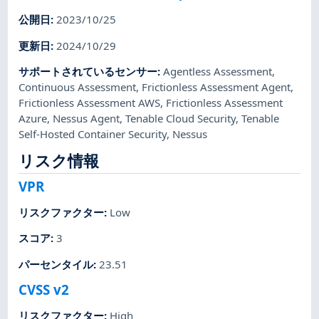
公開日
:
2023/10/25
更新日
:
2024/10/29
サポートされているセンサー
:
Agentless Assessment
,
Continuous Assessment
,
Frictionless Assessment Agent
,
Frictionless Assessment AWS
,
Frictionless Assessment
Azure
,
Nessus Agent
,
Tenable Cloud Security
,
Tenable
Self-Hosted Container Security
,
Nessus
リスク情報
VPR
リスクファクター
:
Low
スコア
:
3
パーセンタイル
:
23.51
CVSS v2
リスクファクター
:
High