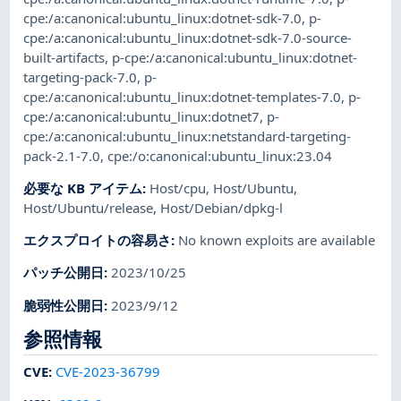
cpe:/a:canonical:ubuntu_linux:dotnet-sdk-7.0
,
p-
cpe:/a:canonical:ubuntu_linux:dotnet-sdk-7.0-source-
built-artifacts
,
p-cpe:/a:canonical:ubuntu_linux:dotnet-
targeting-pack-7.0
,
p-
cpe:/a:canonical:ubuntu_linux:dotnet-templates-7.0
,
p-
cpe:/a:canonical:ubuntu_linux:dotnet7
,
p-
cpe:/a:canonical:ubuntu_linux:netstandard-targeting-
pack-2.1-7.0
,
cpe:/o:canonical:ubuntu_linux:23.04
必要な KB アイテム
:
Host/cpu
,
Host/Ubuntu
,
Host/Ubuntu/release
,
Host/Debian/dpkg-l
エクスプロイトの容易さ
:
No known exploits are available
パッチ公開日
:
2023/10/25
脆弱性公開日
:
2023/9/12
参照情報
CVE
:
CVE-2023-36799