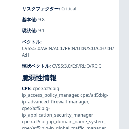
リスクファクター
:
Critical
基本値
:
9.8
現状値
:
9.1
ベクトル
:
CVSS:3.0/AV:N/AC:L/PR:N/UI:N/S:U/C:H/I:H/
A:H
現状ベクトル
:
CVSS:3.0/E:F/RL:O/RC:C
脆弱性情報
CPE
:
cpe:/a:f5:big-
ip_access_policy_manager
,
cpe:/a:f5:big-
ip_advanced_firewall_manager
,
cpe:/a:f5:big-
ip_application_security_manager
,
cpe:/a:f5:big-ip_domain_name_system
,
cpe:/a:f5:big-ip_global_traffic_manager
,