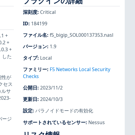
プラグインの詳細
深刻度
:
Critical
ID
:
184199
ファイル名
:
f5_bigip_SOL000137353.nasl
1 +
0.2 +
バージョン
:
1.9
.0.3 +
です。した
タイプ
:
Local
ファミリー
:
F5 Networks Local Security
Checks
能性が
アクセス
公開日
:
2023/11/2
カルサ
23-
更新日
:
2024/10/3
設定
:
パラノイドモードの有効化
バージ
サポートされているセンサー
:
Nessus
リスク情報