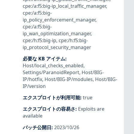
cpe:/a:f5:big-ip_local_traffic_manager
,
cpe:/a:f5:big-
ip_policy_enforcement_manager
,
cpe:/a:f5:big-
ip_wan_optimization_manager
,
cpe:/h:f5:big-ip
,
cpe:/h:f5:big-
ip_protocol_security_manager
必要な KB アイテム
:
Host/local_checks_enabled
,
Settings/ParanoidReport
,
Host/BIG-
IP/hotfix
,
Host/BIG-IP/modules
,
Host/BIG-
IP/version
エクスプロイトが利用可能
:
true
エクスプロイトの容易さ
:
Exploits are
available
パッチ公開日
:
2023/10/26