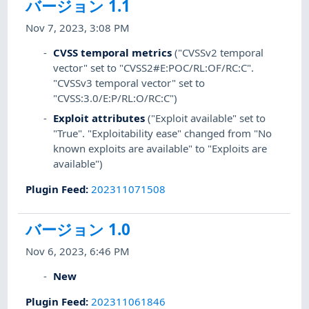
バージョン 1.1
Nov 7, 2023, 3:08 PM
CVSS temporal metrics
("CVSSv2 temporal
vector" set to "CVSS2#E:POC/RL:OF/RC:C".
"CVSSv3 temporal vector" set to
"CVSS:3.0/E:P/RL:O/RC:C")
Exploit attributes
("Exploit available" set to
"True". "Exploitability ease" changed from "No
known exploits are available" to "Exploits are
available")
Plugin Feed
:
202311071508
バージョン 1.0
Nov 6, 2023, 6:46 PM
New
Plugin Feed
:
202311061846