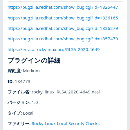
https://bugzilla.redhat.com/show_bug.cgi?id=1825447
https://bugzilla.redhat.com/show_bug.cgi?id=1836165
https://bugzilla.redhat.com/show_bug.cgi?id=1836279
https://bugzilla.redhat.com/show_bug.cgi?id=1857470
https://errata.rockylinux.org/RLSA-2020:4649
プラグインの詳細
深刻度
:
Medium
ID
:
184773
ファイル名
:
rocky_linux_RLSA-2020-4649.nasl
バージョン
:
1.0
タイプ
:
Local
ファミリー
:
Rocky Linux Local Security Checks