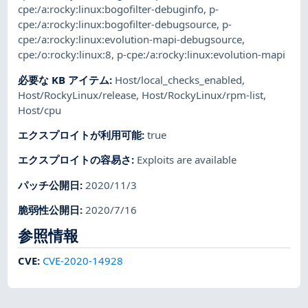
cpe:/a:rocky:linux:bogofilter-debuginfo
,
p-
cpe:/a:rocky:linux:bogofilter-debugsource
,
p-
cpe:/a:rocky:linux:evolution-mapi-debugsource
,
cpe:/o:rocky:linux:8
,
p-cpe:/a:rocky:linux:evolution-mapi
必要な KB アイテム
:
Host/local_checks_enabled
,
Host/RockyLinux/release
,
Host/RockyLinux/rpm-list
,
Host/cpu
エクスプロイトが利用可能
:
true
エクスプロイトの容易さ
:
Exploits are available
パッチ公開日
:
2020/11/3
脆弱性公開日
:
2020/7/16
参照情報
CVE
:
CVE-2020-14928