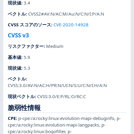
現状値
:
3.4
ベクトル
:
CVSS2#AV:N/AC:M/Au:N/C:N/I:P/A:N
CVSS スコアのソース
:
CVE-2020-14928
CVSS v3
リスクファクター
:
Medium
基本値
:
5.9
現状値
:
5.3
ベクトル
:
CVSS:3.0/AV:N/AC:H/PR:N/UI:N/S:U/C:N/I:H/A:N
現状ベクトル
:
CVSS:3.0/E:P/RL:O/RC:C
脆弱性情報
CPE
:
p-cpe:/a:rocky:linux:evolution-mapi-debuginfo
,
p-
cpe:/a:rocky:linux:evolution-mapi-langpacks
,
p-
cpe:/a:rocky:linux:bogofilter
,
p-