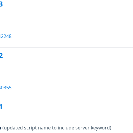
3
42248
2
40355
1
a
(updated script name to include server keyword)