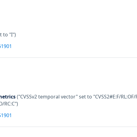
t to "I")
61901
etrics
("CVSSv2 temporal vector" set to "CVSS2#E:F/RL:OF/R
O/RC:C")
51901