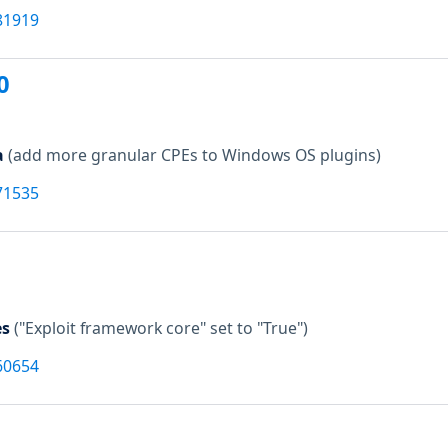
81919
0
a
(add more granular CPEs to Windows OS plugins)
71535
es
("Exploit framework core" set to "True")
60654