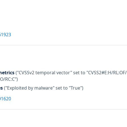
61923
etrics
("CVSSv2 temporal vector" set to "CVSS2#E:H/RL:OF/
:O/RC:C")
es
("Exploited by malware" set to "True")
91620