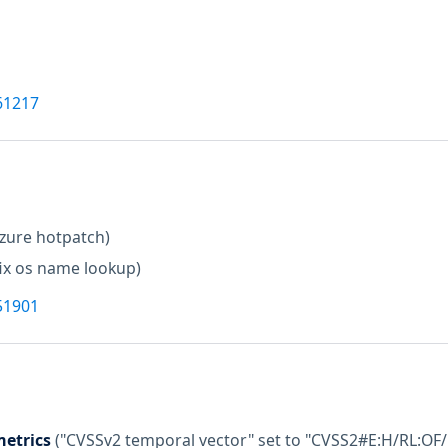
61217
zure hotpatch)
fix os name lookup)
51901
etrics
("CVSSv2 temporal vector" set to "CVSS2#E:H/RL:OF/