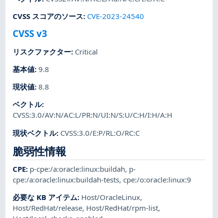
CVSS スコアのソース
:
CVE-2023-24540
CVSS v3
リスクファクター
:
Critical
基本値
:
9.8
現状値
:
8.8
ベクトル
:
CVSS:3.0/AV:N/AC:L/PR:N/UI:N/S:U/C:H/I:H/A:H
現状ベクトル
:
CVSS:3.0/E:P/RL:O/RC:C
脆弱性情報
CPE
:
p-cpe:/a:oracle:linux:buildah
,
p-
cpe:/a:oracle:linux:buildah-tests
,
cpe:/o:oracle:linux:9
必要な KB アイテム
:
Host/OracleLinux
,
Host/RedHat/release
,
Host/RedHat/rpm-list
,