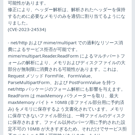
可能性があります。
修正により、ヘッダー解析は、解析されたヘッダーを保持
するために必要なメモリのみを適切に割り当てるようにな
りました。
(CVE-2023-24534)
- net/http および mime/multipart での過剰なリソース消
費によるサービス拒否が可能です。
mime/multipart.Reader.ReadForm によるマルチパートフ
ォームの解析により、メモリおよびディスクファイルの大
部分が無制限に消費される可能性があります。これは、
Request メソッド FormFile、FormValue、
ParseMultipartForm、および PostFormValue を持つ
net/http パッケージのフォーム解析にも影響を与えます。
ReadForm は maxMemory パラメーターを取り、最大
maxMemory バイト + 10MB (非ファイル部分用に予約済
み) をメモリに保存するよう文書化されています。メモリ
に保存できないファイル部分は、一時ファイルのディスク
に保存されます。ファイル以外のパーツ用に予約された設
定不可の 10MB が大きすぎるため、それだけでサービス拒