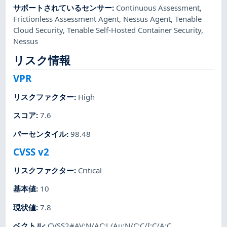
サポートされているセンサー
:
Continuous Assessment
,
Frictionless Assessment Agent
,
Nessus Agent
,
Tenable
Cloud Security
,
Tenable Self-Hosted Container Security
,
Nessus
リスク情報
VPR
リスクファクター
:
High
スコア
:
7.6
パーセンタイル
:
98.48
CVSS v2
リスクファクター
:
Critical
基本値
:
10
現状値
:
7.8
ベクトル
:
CVSS2#AV:N/AC:L/Au:N/C:C/I:C/A:C