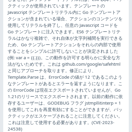
クティックが使用されています。テンプレートの
Javascript テンプレートリテラル内に Go テンプレートア
クションが含まれている場合、アクションのコンテンツを
使用してリテラルを終了し、任意の Javascript コードを
Go テンプレートに注入できます。ES6 テンプレートリテ
ラルはかなり複雑で、それ自体が文字列補間を実行できる
ため、Go テンプレートアクションをそれらの内部で使用
することをシンプルに許可しないことが決定されました
(例: var a = {{.}})。この動作を許可する明らかに安全な方
法がないためです。これは github.com/google/safehtml
と同じアプローチを取ります。修正により、
Template.Parse は、ErrorCode の値が 12 であるこのよう
なテンプレートがあるとエラーを返すようになります。こ
の ErrorCode は現在エクスポートされていませんが、Go
1.21のリリースでエクスポートされます。以前の動作に依
存するユーザーは、GODEBUG フラグ jstmpllitinterp = 1
を使用してこれを再度有効にすることができますが、バッ
クティックがエスケープされることに注意してください。
これは注意して使用する必要があります。(CVE-2023-
24538)