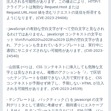
注入される可能性があります。この修正により、HTTP/1
クライアントは無効な Request.Host または
Request.URL.Host 値を含むリクエストの送信を拒否する
ようになります。(CVE-2023-29406)
- JavaScript の有効な空白文字がすべて空白文字と見なされ
るわけではありません。JavaScript コンテキストの文字セ
ット \t\n\f\r\u0020\u2028\u2029 以外の空白文字が含ま
れ、アクションも含まれているテンプレートは、実行中に
適切にサニタイズされない可能性があります。(CVE-2023-
24540)
- 山括弧 (<>) は、CSS コンテキストに挿入しても危険な文
字とは見なされません。複数のアクションを「/」で区切
ったテンプレートを信頼できない入力で実行すると、CSS
コンテキストが予期せず終了し、予期しない HTML が注入
される可能性があります。(CVE-2023-24539)
- テンプレートは、バックティック (`) を Javascript の文字
列デリミタとして適切に考慮せず、期待通りにエスケープ
しません。JS テンプレートリテラルには、ES6 以降、バッ