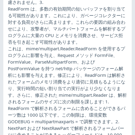
慮されません。3.
ReadForm は、多数の有効期間の短いバッファを割り当て
る可能性があります。これにより、ガベージコレクターに
対する負荷がさらに高まります。これらの要因の組み合わ
せにより、攻撃者が、マルチパートフォームを解析するプ
ログラムに大量の CPU とメモリを消費させ、サービス拒
否を引き起こす可能性があります。
これは、mime/multipart.Reader.ReadForm を使用するプ
ログラムに影響を与え、Request メソッド FormFile、
FormValue、ParseMultipartForm、および
PostFormValue を持つ net/http パッケージのフォーム解
析にも影響を与えます。修正により、ReadForm は解析さ
れたフォームのメモリ消費をより適切に見積もるようにな
り、実行時間の短い割り当ての実行がより少なくなりま
す。さらに、修正された mime/multipart.Reader は、解析
されるフォームのサイズに次の制限を課します: 1.
ReadForm で解析されるフォームに含めることができるパ
ーツ数は 1000 以下です。この制限は、環境変数
GODEBUG = multipartmaxparts = で調整できます。2.
NextPart および NextRawPart で解析されるフォームパー
ツに含めることができるヘッダーフィールドは、10,000