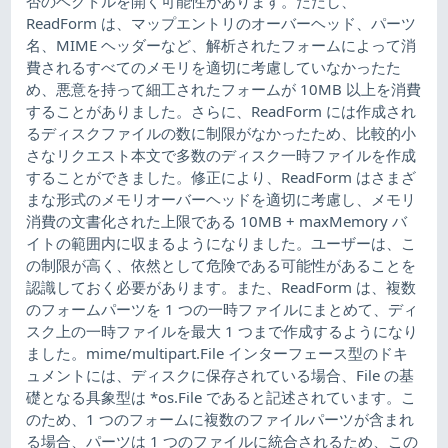
否のベクトルを開く可能性があります。ただし、
ReadForm は、マップエントリのオーバーヘッド、パーツ
名、MIME ヘッダーなど、解析されたフォームによって消
費されるすべてのメモリを適切に考慮していなかったた
め、悪意を持って細工されたフォームが 10MB 以上を消費
することがありました。さらに、ReadForm には作成され
るディスクファイルの数に制限がなかったため、比較的小
さなリクエスト本文で多数のディスク一時ファイルを作成
することができました。修正により、ReadForm はさまざ
まな形式のメモリオーバーヘッドを適切に考慮し、メモリ
消費の文書化された上限である 10MB + maxMemory バ
イトの範囲内に収まるようになりました。ユーザーは、こ
の制限が高く、依然として危険である可能性があることを
認識しておく必要があります。また、ReadForm は、複数
のフォームパーツを 1 つの一時ファイルにまとめて、ディ
スク上の一時ファイルを最大 1 つまで作成するようになり
ました。mime/multipart.File インターフェース型のドキ
ュメントには、ディスクに保存されている場合、File の基
礎となる具象型は *os.File であると記述されています。こ
のため、1 つのフォームに複数のファイルパーツが含まれ
る場合、パーツは 1 つのファイルに統合されるため、この