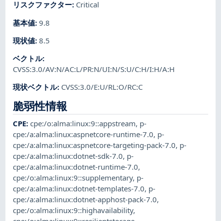
リスクファクター
:
Critical
基本値
:
9.8
現状値
:
8.5
ベクトル
:
CVSS:3.0/AV:N/AC:L/PR:N/UI:N/S:U/C:H/I:H/A:H
現状ベクトル
:
CVSS:3.0/E:U/RL:O/RC:C
脆弱性情報
CPE
:
cpe:/o:alma:linux:9::appstream
,
p-
cpe:/a:alma:linux:aspnetcore-runtime-7.0
,
p-
cpe:/a:alma:linux:aspnetcore-targeting-pack-7.0
,
p-
cpe:/a:alma:linux:dotnet-sdk-7.0
,
p-
cpe:/a:alma:linux:dotnet-runtime-7.0
,
cpe:/o:alma:linux:9::supplementary
,
p-
cpe:/a:alma:linux:dotnet-templates-7.0
,
p-
cpe:/a:alma:linux:dotnet-apphost-pack-7.0
,
cpe:/o:alma:linux:9::highavailability
,