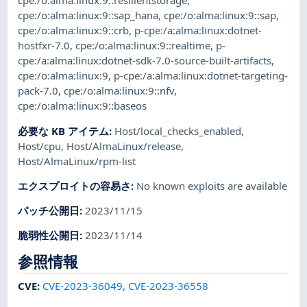
cpe:/o:alma:linux:9::resilientstorage
,
cpe:/o:alma:linux:9::sap_hana
,
cpe:/o:alma:linux:9::sap
,
cpe:/o:alma:linux:9::crb
,
p-cpe:/a:alma:linux:dotnet-
hostfxr-7.0
,
cpe:/o:alma:linux:9::realtime
,
p-
cpe:/a:alma:linux:dotnet-sdk-7.0-source-built-artifacts
,
cpe:/o:alma:linux:9
,
p-cpe:/a:alma:linux:dotnet-targeting-
pack-7.0
,
cpe:/o:alma:linux:9::nfv
,
cpe:/o:alma:linux:9::baseos
必要な KB アイテム
:
Host/local_checks_enabled
,
Host/cpu
,
Host/AlmaLinux/release
,
Host/AlmaLinux/rpm-list
エクスプロイトの容易さ
:
No known exploits are available
パッチ公開日
:
2023/11/15
脆弱性公開日
:
2023/11/14
参照情報
CVE
:
CVE-2023-36049
,
CVE-2023-36558