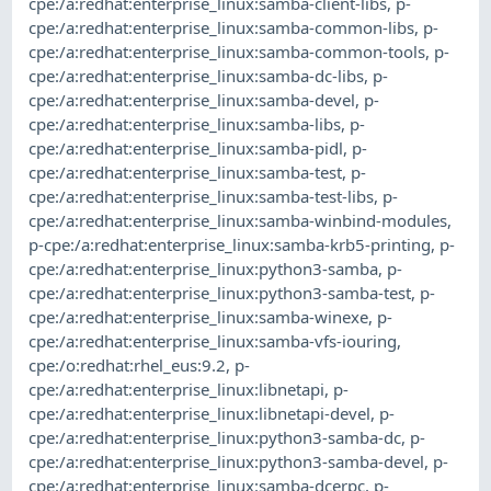
cpe:/a:redhat:enterprise_linux:samba-client-libs
,
p-
cpe:/a:redhat:enterprise_linux:samba-common-libs
,
p-
cpe:/a:redhat:enterprise_linux:samba-common-tools
,
p-
cpe:/a:redhat:enterprise_linux:samba-dc-libs
,
p-
cpe:/a:redhat:enterprise_linux:samba-devel
,
p-
cpe:/a:redhat:enterprise_linux:samba-libs
,
p-
cpe:/a:redhat:enterprise_linux:samba-pidl
,
p-
cpe:/a:redhat:enterprise_linux:samba-test
,
p-
cpe:/a:redhat:enterprise_linux:samba-test-libs
,
p-
cpe:/a:redhat:enterprise_linux:samba-winbind-modules
,
p-cpe:/a:redhat:enterprise_linux:samba-krb5-printing
,
p-
cpe:/a:redhat:enterprise_linux:python3-samba
,
p-
cpe:/a:redhat:enterprise_linux:python3-samba-test
,
p-
cpe:/a:redhat:enterprise_linux:samba-winexe
,
p-
cpe:/a:redhat:enterprise_linux:samba-vfs-iouring
,
cpe:/o:redhat:rhel_eus:9.2
,
p-
cpe:/a:redhat:enterprise_linux:libnetapi
,
p-
cpe:/a:redhat:enterprise_linux:libnetapi-devel
,
p-
cpe:/a:redhat:enterprise_linux:python3-samba-dc
,
p-
cpe:/a:redhat:enterprise_linux:python3-samba-devel
,
p-
cpe:/a:redhat:enterprise_linux:samba-dcerpc
,
p-