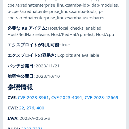
cpe:/a:redhat:enterprise_linux:samba-ldb-ldap-modules
,
p-cpe:/a:redhat:enterprise_linux:samba-tools
,
p-
cpe:/a:redhat:enterprise_linux:samba-usershares
必要な KB アイテム
:
Host/local_checks_enabled
,
Host/RedHat/release
,
Host/RedHat/rpm-list
,
Host/cpu
エクスプロイトが利用可能
:
true
エクスプロイトの容易さ
:
Exploits are available
パッチ公開日
:
2023/11/21
脆弱性公開日
:
2023/10/10
参照情報
CVE
:
CVE-2023-3961
,
CVE-2023-4091
,
CVE-2023-42669
CWE
:
22
,
276
,
400
IAVA
:
2023-A-0535-S
RHSA
:
2023:7371