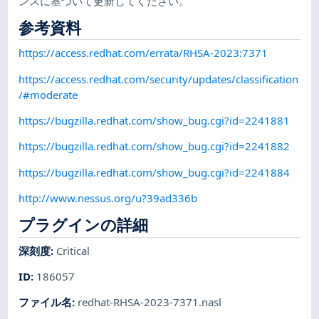
ンスに基づいて更新してください。
参考資料
https://access.redhat.com/errata/RHSA-2023:7371
https://access.redhat.com/security/updates/classification
/#moderate
https://bugzilla.redhat.com/show_bug.cgi?id=2241881
https://bugzilla.redhat.com/show_bug.cgi?id=2241882
https://bugzilla.redhat.com/show_bug.cgi?id=2241884
http://www.nessus.org/u?39ad336b
プラグインの詳細
深刻度
:
Critical
ID
:
186057
ファイル名
:
redhat-RHSA-2023-7371.nasl