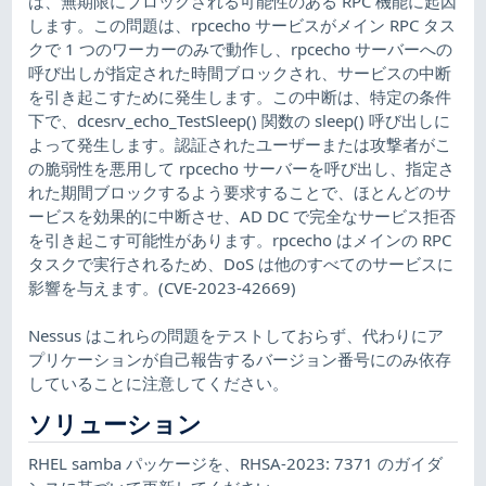
は、無期限にブロックされる可能性のある RPC 機能に起因
します。この問題は、rpcecho サービスがメイン RPC タス
クで 1 つのワーカーのみで動作し、rpcecho サーバーへの
呼び出しが指定された時間ブロックされ、サービスの中断
を引き起こすために発生します。この中断は、特定の条件
下で、dcesrv_echo_TestSleep() 関数の sleep() 呼び出しに
よって発生します。認証されたユーザーまたは攻撃者がこ
の脆弱性を悪用して rpcecho サーバーを呼び出し、指定さ
れた期間ブロックするよう要求することで、ほとんどのサ
ービスを効果的に中断させ、AD DC で完全なサービス拒否
を引き起こす可能性があります。rpcecho はメインの RPC
タスクで実行されるため、DoS は他のすべてのサービスに
影響を与えます。(CVE-2023-42669)
Nessus はこれらの問題をテストしておらず、代わりにア
プリケーションが自己報告するバージョン番号にのみ依存
していることに注意してください。
ソリューション
RHEL samba パッケージを、RHSA-2023: 7371 のガイダ