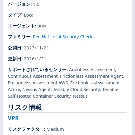
バージョン
:
1.6
タイプ
:
Local
エージェント
:
unix
ファミリー
:
Red Hat Local Security Checks
公開日
:
2023/11/21
更新日
:
2026/1/21
サポートされているセンサー
:
Agentless Assessment
,
Continuous Assessment
,
Frictionless Assessment Agent
,
Frictionless Assessment AWS
,
Frictionless Assessment
Azure
,
Nessus Agent
,
Tenable Cloud Security
,
Tenable
Self-Hosted Container Security
,
Nessus
リスク情報
VPR
リスクファクター
:
Medium