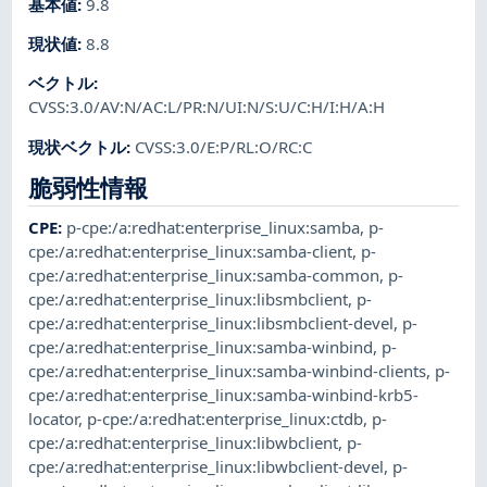
基本値
:
9.8
現状値
:
8.8
ベクトル
:
CVSS:3.0/AV:N/AC:L/PR:N/UI:N/S:U/C:H/I:H/A:H
現状ベクトル
:
CVSS:3.0/E:P/RL:O/RC:C
脆弱性情報
CPE
:
p-cpe:/a:redhat:enterprise_linux:samba
,
p-
cpe:/a:redhat:enterprise_linux:samba-client
,
p-
cpe:/a:redhat:enterprise_linux:samba-common
,
p-
cpe:/a:redhat:enterprise_linux:libsmbclient
,
p-
cpe:/a:redhat:enterprise_linux:libsmbclient-devel
,
p-
cpe:/a:redhat:enterprise_linux:samba-winbind
,
p-
cpe:/a:redhat:enterprise_linux:samba-winbind-clients
,
p-
cpe:/a:redhat:enterprise_linux:samba-winbind-krb5-
locator
,
p-cpe:/a:redhat:enterprise_linux:ctdb
,
p-
cpe:/a:redhat:enterprise_linux:libwbclient
,
p-
cpe:/a:redhat:enterprise_linux:libwbclient-devel
,
p-