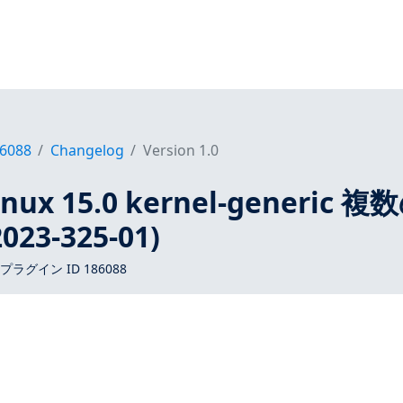
6088
Changelog
Version 1.0
inux 15.0 kernel-generic 複
23-325-01)
 プラグイン ID 186088