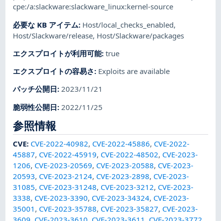
cpe:/a:slackware:slackware_linux:kernel-source
必要な KB アイテム
:
Host/local_checks_enabled
,
Host/Slackware/release
,
Host/Slackware/packages
エクスプロイトが利用可能
:
true
エクスプロイトの容易さ
:
Exploits are available
パッチ公開日
:
2023/11/21
脆弱性公開日
:
2022/11/25
参照情報
CVE
:
CVE-2022-40982
,
CVE-2022-45886
,
CVE-2022-
45887
,
CVE-2022-45919
,
CVE-2022-48502
,
CVE-2023-
1206
,
CVE-2023-20569
,
CVE-2023-20588
,
CVE-2023-
20593
,
CVE-2023-2124
,
CVE-2023-2898
,
CVE-2023-
31085
,
CVE-2023-31248
,
CVE-2023-3212
,
CVE-2023-
3338
,
CVE-2023-3390
,
CVE-2023-34324
,
CVE-2023-
35001
,
CVE-2023-35788
,
CVE-2023-35827
,
CVE-2023-
3609
,
CVE-2023-3610
,
CVE-2023-3611
,
CVE-2023-3772
,