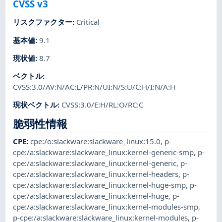
CVSS v3
リスクファクター
:
Critical
基本値
:
9.1
現状値
:
8.7
ベクトル
:
CVSS:3.0/AV:N/AC:L/PR:N/UI:N/S:U/C:H/I:N/A:H
現状ベクトル
:
CVSS:3.0/E:H/RL:O/RC:C
脆弱性情報
CPE
:
cpe:/o:slackware:slackware_linux:15.0
,
p-
cpe:/a:slackware:slackware_linux:kernel-generic-smp
,
p-
cpe:/a:slackware:slackware_linux:kernel-generic
,
p-
cpe:/a:slackware:slackware_linux:kernel-headers
,
p-
cpe:/a:slackware:slackware_linux:kernel-huge-smp
,
p-
cpe:/a:slackware:slackware_linux:kernel-huge
,
p-
cpe:/a:slackware:slackware_linux:kernel-modules-smp
,
p-cpe:/a:slackware:slackware_linux:kernel-modules
,
p-