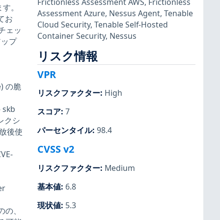
Frictionless Assessment AWS
,
Frictionless
ます。
Assessment Azure
,
Nessus Agent
,
Tenable
れてお
Cloud Security
,
Tenable Self-Hosted
チェッ
Container Security
,
Nessus
のアップ
リスク情報
VPR
) の脆
リスクファクター
:
High
skb
スコア
:
7
コレクシ
パーセンタイル
:
98.4
解放後使
CVSS v2
VE-
リスクファクター
:
Medium
基本値
:
6.8
r
現状値
:
5.3
ものの、