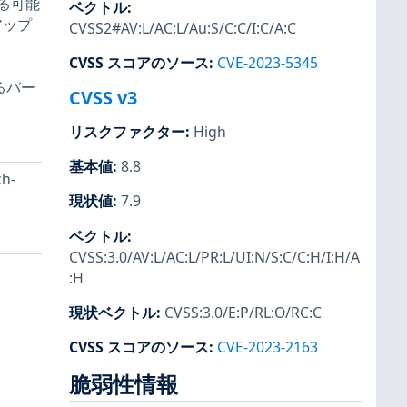
る可能
ベクトル
:
のアップ
CVSS2#AV:L/AC:L/Au:S/C:C/I:C/A:C
CVSS スコアのソース
:
CVE-2023-5345
るバー
CVSS v3
リスクファクター
:
High
基本値
:
8.8
h-
現状値
:
7.9
ベクトル
:
CVSS:3.0/AV:L/AC:L/PR:L/UI:N/S:C/C:H/I:H/A
:H
現状ベクトル
:
CVSS:3.0/E:P/RL:O/RC:C
CVSS スコアのソース
:
CVE-2023-2163
脆弱性情報