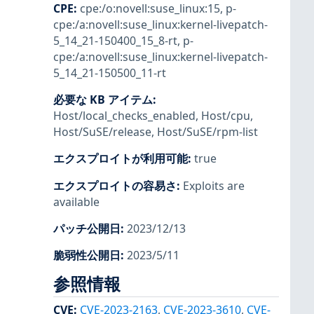
CPE
:
cpe:/o:novell:suse_linux:15
,
p-
cpe:/a:novell:suse_linux:kernel-livepatch-
5_14_21-150400_15_8-rt
,
p-
cpe:/a:novell:suse_linux:kernel-livepatch-
5_14_21-150500_11-rt
必要な KB アイテム
:
Host/local_checks_enabled
,
Host/cpu
,
Host/SuSE/release
,
Host/SuSE/rpm-list
エクスプロイトが利用可能
:
true
エクスプロイトの容易さ
:
Exploits are
available
パッチ公開日
:
2023/12/13
脆弱性公開日
:
2023/5/11
参照情報
CVE
:
CVE-2023-2163
,
CVE-2023-3610
,
CVE-