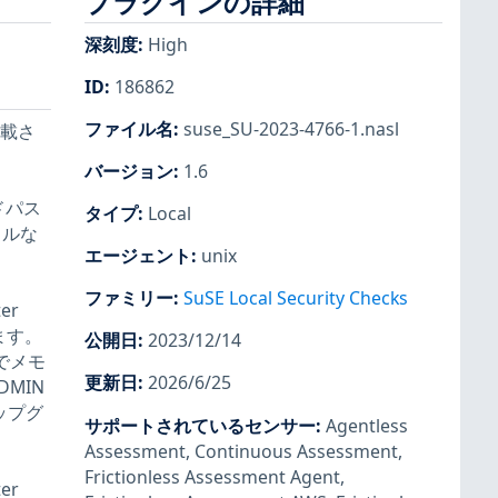
プラグインの詳細
深刻度
:
High
ID
:
186862
ファイル名
:
suse_SU-2023-4766-1.nasl
記載さ
バージョン
:
1.6
ドパス
タイプ
:
Local
ラルな
エージェント
:
unix
ファミリー
:
SuSE Local Security Checks
er
ます。
公開日
:
2023/12/14
でメモ
更新日
:
2026/6/25
DMIN
アップグ
サポートされているセンサー
:
Agentless
Assessment
,
Continuous Assessment
,
Frictionless Assessment Agent
,
er