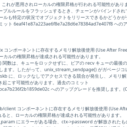
在し、これが悪用されローカルの権限昇格が行われる可能性があり
ule() がテーブルルールをフラッシュするとき、チェーンがバインドさ
ールも特定の状況でオブジェクトをリリースできるかどうかが
eaf41e87a223ae6f8e7a28d6e78384ad7e407f8 へ
_unix コンポーネントに存在するメモリ解放後使用 (Use After Free
ーカルの権限昇格が達成される可能性があります。
dpage() 関数は、キューをロックせずに、ピアの recv キューの最後の 
。したがって、unix_stream_sendpage() がガベージ
skb に、ロックなしでアクセスできる競合が発生し、メモリ
ee) を引き起こす可能性があります。過去のコミット
ae9bca7b236f2b1859de02c へのアップグレードを推奨します。(C
/smb/client コンポーネントに存在するメモリ解放後使用 (Use Afte
用されると、ローカルの権限昇格が達成される可能性があります。
parse_param にエラーがある場合、ctx->password が解放された