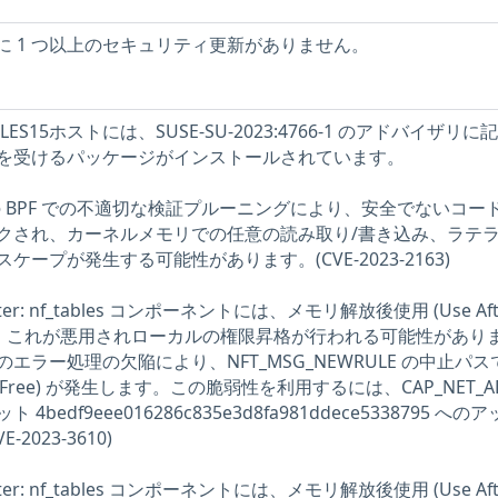
トに 1 つ以上のセキュリティ更新がありません。
 SLES15ホストには、SUSE-SU-2023:4766-1 のアドバイザリに
を受けるパッケージがインストールされています。
=5.4 の BPF での不適切な検証プルーニングにより、安全でないコー
クされ、カーネルメモリでの任意の読み取り/書き込み、ラテ
ープが発生する可能性があります。(CVE-2023-2163)
filter: nf_tables コンポーネントには、メモリ解放後使用 (Use Aft
在し、これが悪用されローカルの権限昇格が行われる可能性があり
エラー処理の欠陥により、NFT_MSG_NEWRULE の中止パス
er Free) が発生します。この脆弱性を利用するには、CAP_NET_A
edf9eee016286c835e3d8fa981ddece5338795 への
023-3610)
filter: nf_tables コンポーネントには、メモリ解放後使用 (Use Aft