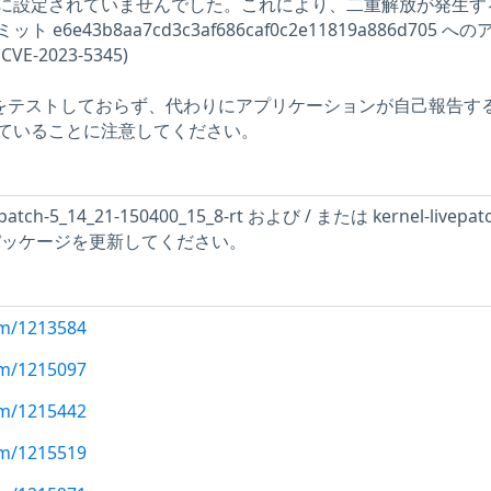
L に設定されていませんでした。これにより、二重解放が発生す
6e43b8aa7cd3c3af686caf0c2e11819a886d705 へ
-2023-5345)
問題をテストしておらず、代わりにアプリケーションが自己報告す
ていることに注意してください。
tch-5_14_21-150400_15_8-rt および / または kernel-livepatc
1-rt パッケージを更新してください。
com/1213584
com/1215097
com/1215442
com/1215519