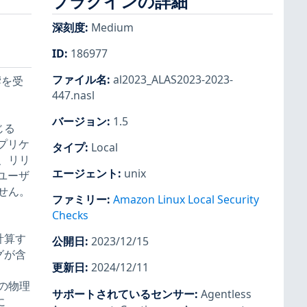
プラグインの詳細
。
深刻度
:
Medium
ID
:
186977
ファイル名
:
al2023_ALAS2023-2023-
響を受
447.nasl
バージョン
:
1.5
じる
プリケ
タイプ
:
Local
、リリ
エージェント
:
unix
。ユーザ
せん。
ファミリー
:
Amazon Linux Local Security
Checks
計算す
公開日
:
2023/12/15
グが含
更新日
:
2024/12/11
の物理
サポートされているセンサー
:
Agentless
に