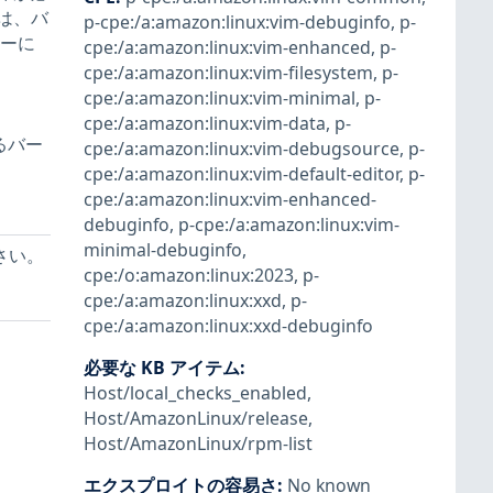
は、バ
p-cpe:/a:amazon:linux:vim-debuginfo
,
p-
ザーに
cpe:/a:amazon:linux:vim-enhanced
,
p-
cpe:/a:amazon:linux:vim-filesystem
,
p-
cpe:/a:amazon:linux:vim-minimal
,
p-
cpe:/a:amazon:linux:vim-data
,
p-
るバー
cpe:/a:amazon:linux:vim-debugsource
,
p-
cpe:/a:amazon:linux:vim-default-editor
,
p-
cpe:/a:amazon:linux:vim-enhanced-
debuginfo
,
p-cpe:/a:amazon:linux:vim-
minimal-debuginfo
,
ださい。
cpe:/o:amazon:linux:2023
,
p-
cpe:/a:amazon:linux:xxd
,
p-
cpe:/a:amazon:linux:xxd-debuginfo
必要な KB アイテム
:
Host/local_checks_enabled
,
Host/AmazonLinux/release
,
Host/AmazonLinux/rpm-list
エクスプロイトの容易さ
:
No known