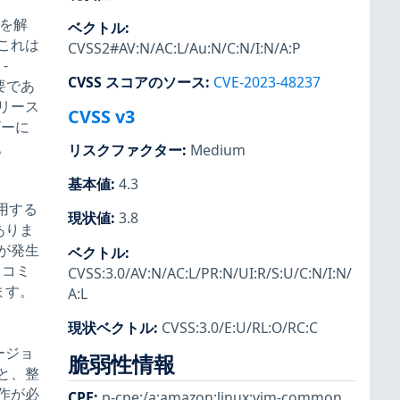
スを解
ベクトル
:
これは
CVSS2#AV:N/AC:L/Au:N/C:N/I:N/A:P
-
CVSS スコアのソース
:
CVE-2023-48237
要であ
リース
CVSS v3
ザーに
。
リスクファクター
:
Medium
基本値
:
4.3
用する
現状値
:
3.8
ありま
が発生
ベクトル
:
るコミ
CVSS:3.0/AV:N/AC:L/PR:N/UI:R/S:U/C:N/I:N/
ます。
A:L
現状ベクトル
:
CVSS:3.0/E:U/RL:O/RC:C
ージョ
脆弱性情報
と、整
作が必
CPE
:
p-cpe:/a:amazon:linux:vim-common
,