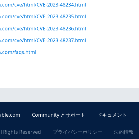
n.com/cve/html/CVE-2023-48234.html
n.com/cve/html/CVE-2023-48235.html
n.com/cve/html/CVE-2023-48236.html
n.com/cve/html/CVE-2023-48237.html
n.com/faqs.html
able.com
Community とサポート
ドキュメント
ll Rights Reserved
プライバシーポリシー
法的情報