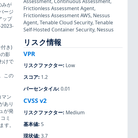
Assessment
,
Continuous Assessment
,
のみが
Frictionless Assessment Agent
,
バージ
Frictionless Assessment AWS
,
Nessus
アップ
Agent
,
Tenable Cloud Security
,
Tenable
023-
Self-Hosted Container Security
,
Nessus
リスク情報
付き)
VPR
この影
わけで
リスクファクター
:
Low
。この
スコア
:
1.2
パーセンタイル
:
0.01
コマン
CVSS v2
があり
ュが発
リスクファクター
:
Medium
るコミ
基本値
:
5
します。
現状値
:
3.7