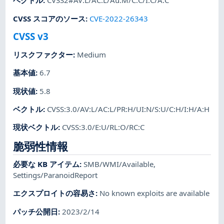
ベクトル
:
CVSS2#AV:L/AC:L/Au:M/C:C/I:C/A:C
CVSS スコアのソース
:
CVE-2022-26343
CVSS v3
リスクファクター
:
Medium
基本値
:
6.7
現状値
:
5.8
ベクトル
:
CVSS:3.0/AV:L/AC:L/PR:H/UI:N/S:U/C:H/I:H/A:H
現状ベクトル
:
CVSS:3.0/E:U/RL:O/RC:C
脆弱性情報
必要な KB アイテム
:
SMB/WMI/Available
,
Settings/ParanoidReport
エクスプロイトの容易さ
:
No known exploits are available
パッチ公開日
:
2023/2/14