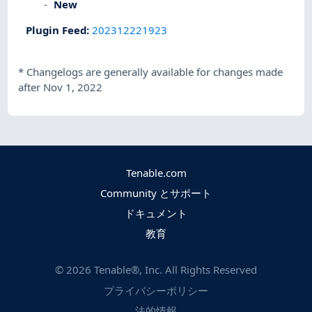
New
Plugin Feed
:
202312221923
*
Changelogs are generally available for changes made
after Nov 1, 2022
Tenable.com
Community とサポート
ドキュメント
教育
©
2026
Tenable®, Inc. All Rights Reserved
プライバシーポリシー
法的情報