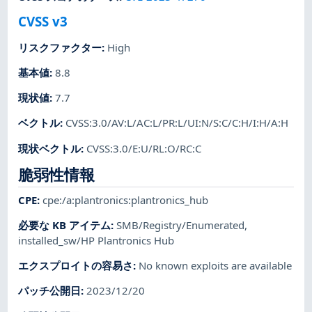
CVSS v3
リスクファクター
:
High
基本値
:
8.8
現状値
:
7.7
ベクトル
:
CVSS:3.0/AV:L/AC:L/PR:L/UI:N/S:C/C:H/I:H/A:H
現状ベクトル
:
CVSS:3.0/E:U/RL:O/RC:C
脆弱性情報
CPE
:
cpe:/a:plantronics:plantronics_hub
必要な KB アイテム
:
SMB/Registry/Enumerated
,
installed_sw/HP Plantronics Hub
エクスプロイトの容易さ
:
No known exploits are available
パッチ公開日
:
2023/12/20