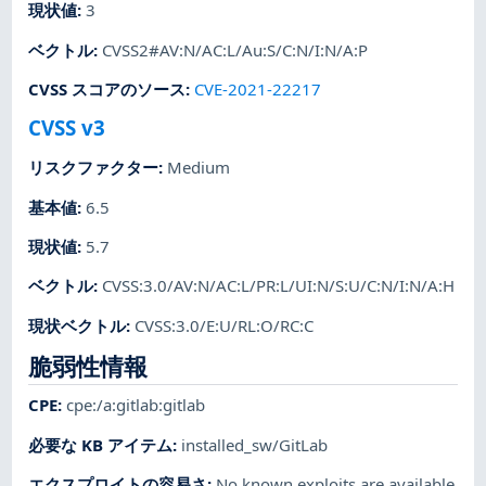
現状値
:
3
ベクトル
:
CVSS2#AV:N/AC:L/Au:S/C:N/I:N/A:P
CVSS スコアのソース
:
CVE-2021-22217
CVSS v3
リスクファクター
:
Medium
基本値
:
6.5
現状値
:
5.7
ベクトル
:
CVSS:3.0/AV:N/AC:L/PR:L/UI:N/S:U/C:N/I:N/A:H
現状ベクトル
:
CVSS:3.0/E:U/RL:O/RC:C
脆弱性情報
CPE
:
cpe:/a:gitlab:gitlab
必要な KB アイテム
:
installed_sw/GitLab
エクスプロイトの容易さ
:
No known exploits are available