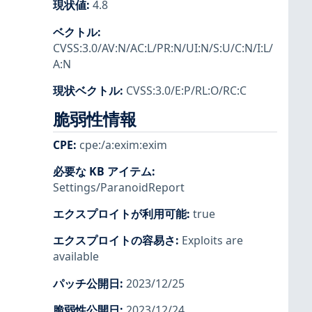
現状値
:
4.8
ベクトル
:
CVSS:3.0/AV:N/AC:L/PR:N/UI:N/S:U/C:N/I:L/
A:N
現状ベクトル
:
CVSS:3.0/E:P/RL:O/RC:C
脆弱性情報
CPE
:
cpe:/a:exim:exim
必要な KB アイテム
:
Settings/ParanoidReport
エクスプロイトが利用可能
:
true
エクスプロイトの容易さ
:
Exploits are
available
パッチ公開日
:
2023/12/25
脆弱性公開日
:
2023/12/24