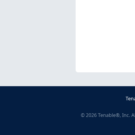
Ten
©
2026
Tenable®, Inc. A