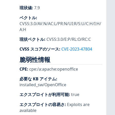
現状値
:
7.9
ベクトル
:
CVSS:3.0/AV:N/AC:L/PR:N/UI:R/S:U/C:H/I:H/
A:H
現状ベクトル
:
CVSS:3.0/E:P/RL:O/RC:C
CVSS スコアのソース
:
CVE-2023-47804
脆弱性情報
CPE
:
cpe:/a:apache:openoffice
必要な KB アイテム
:
installed_sw/OpenOffice
エクスプロイトが利用可能
:
true
エクスプロイトの容易さ
:
Exploits are
available