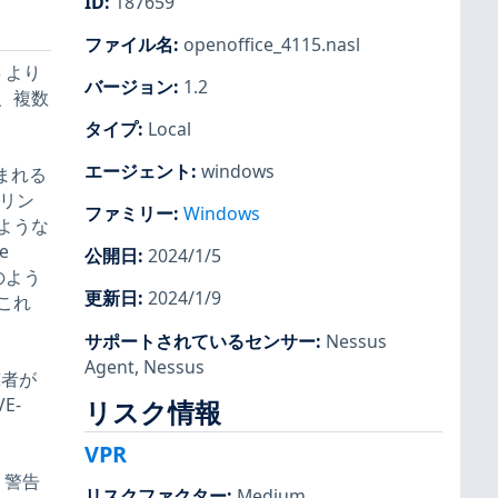
ID
:
187659
ファイル名
:
openoffice_4115.nasl
5 より
バージョン
:
1.2
、複数
タイプ
:
Local
エージェント
:
windows
含まれる
。リン
ファミリー
:
Windows
ような
e
公開日
:
2024/1/5
のよう
更新日
:
2024/1/9
これ
サポートされているセンサー
:
Nessus
Agent
,
Nessus
撃者が
E-
リスク情報
VPR
れ、警告
リスクファクター
:
Medium