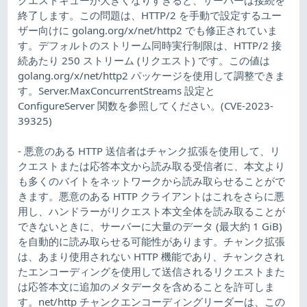
終了します。この問題は、HTTP/2 を手動で設定するユー
ザー向けに golang.org/x/net/http2 でも修正されていま
す。デフォルトのストリーム同時実行制限は、HTTP/2 接
続あたり 250 ストリーム (リクエスト) です。この値は
golang.org/x/net/http2 パッケージを使用して調整できま
す。Server.MaxConcurrentStreams 設定と
ConfigureServer 関数を参照してください。(CVE-2023-
39325)
- 悪意のある HTTP 送信者はチャンク拡張を使用して、リ
クエストまたは応答本文から読み取る受信者に、本文より
も多くのバイトをネットワークから読み取らせることがで
きます。悪意のある HTTP クライアントはこれをさらに悪
用し、ハンドラーがリクエスト本文全体を読み取ることが
できないときに、サーバーに大量のデータ (最大約 1 GiB)
を自動的に読み取らせる可能性があります。チャンク拡張
は、あまり使用されない HTTP 機能であり、チャンクされ
たエンコーディングを使用して送信されるリクエストまた
は応答本文に追加のメタデータを含めることを許可しま
す。net/http チャンクエンコーディングリーダーは、この