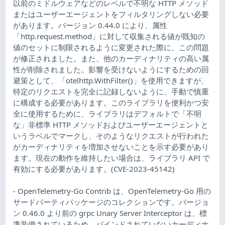
以前のミドルウェアなどのレベルで不明な HTTP メソッド
またはユーザーエージェントをフィルタリングしない必要
があります。バージョン 0.44.0 により、属性
「http.request.method」に対して収集される値が既知の
値のセットに制限されるように変更された際に、この問題
が修正されました。また、他のカーディナリティの高い属
性が削除されました。影響を受けないようにするための回
避策として、「otelhttp.WithFilter()」を使用できますが、
特定のリクエストを完全に記録しないように、手動で慎重
に構成する必要があります。このライブラリを便利かつ安
全に使用するために、ライブラリはデフォルトで「不明
な」非標準 HTTP メソッドおよびユーザーエージェントと
いうラベルでマークし、そのようなリクエストが行われた
がカーディナリティを増加させないことを示す必要があり
ます。現在の動作を維持したい場合は、ライブラリ API で
有効にする必要があります。(CVE-2023-45142)
- OpenTelemetry-Go Contrib は、OpenTelemetry-Go 用の
サードパーティパッケージのコレクションです。バージョ
ン 0.46.0 より前の grpc Unary Server Interceptor は、標
準装備されているため、バインドされていないカーディナ