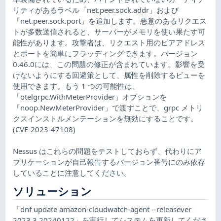
リティがあるラベル「net.peer.sock.addr」および
「net.peer.sock.port」を追加します。悪意のあるリクエス
トが多数送信されると、サーバーがメモリを使い果たす可
能性があります。攻撃者は、リクエスト用のピアアドレス
とポートを簡単にフラッディングできます。バージョン
0.46.0には、この問題の修正が含まれています。影響を受
けないようにする回避策として、属性を削除するビューを
使用できます。もう 1 つの可能性は、
「otelgrpc.WithMeterProvider」オプションを
「noop.NewMeterProvider」で渡すことで、grpc メトリ
クスインストルメンテーションを無効にすることです。
(CVE-2023-47108)
Nessus はこれらの問題をテストしておらず、代わりにア
プリケーションが自己報告するバージョン番号にのみ依存
していることに注意してください。
ソリューション
「dnf update amazon-cloudwatch-agent --releasever
2023.3.20240122」を実行してシステムを更新してくださ