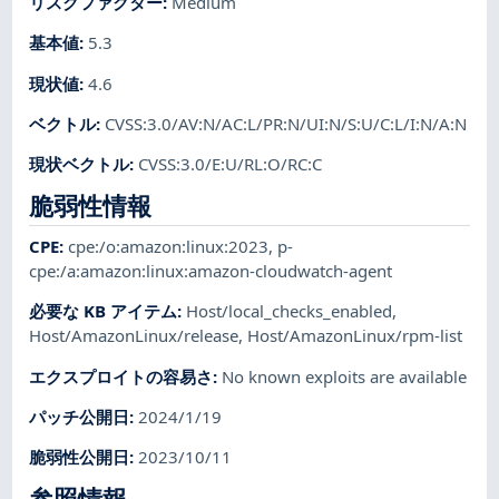
リスクファクター
:
Medium
基本値
:
5.3
現状値
:
4.6
ベクトル
:
CVSS:3.0/AV:N/AC:L/PR:N/UI:N/S:U/C:L/I:N/A:N
現状ベクトル
:
CVSS:3.0/E:U/RL:O/RC:C
脆弱性情報
CPE
:
cpe:/o:amazon:linux:2023
,
p-
cpe:/a:amazon:linux:amazon-cloudwatch-agent
必要な KB アイテム
:
Host/local_checks_enabled
,
Host/AmazonLinux/release
,
Host/AmazonLinux/rpm-list
エクスプロイトの容易さ
:
No known exploits are available
パッチ公開日
:
2024/1/19
脆弱性公開日
:
2023/10/11
参照情報