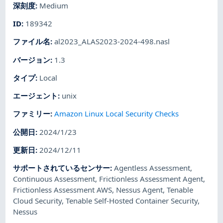
深刻度
:
Medium
ID
:
189342
ファイル名
:
al2023_ALAS2023-2024-498.nasl
バージョン
:
1.3
タイプ
:
Local
エージェント
:
unix
ファミリー
:
Amazon Linux Local Security Checks
公開日
:
2024/1/23
更新日
:
2024/12/11
サポートされているセンサー
:
Agentless Assessment
,
Continuous Assessment
,
Frictionless Assessment Agent
,
Frictionless Assessment AWS
,
Nessus Agent
,
Tenable
Cloud Security
,
Tenable Self-Hosted Container Security
,
Nessus