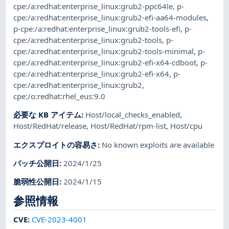
cpe:/a:redhat:enterprise_linux:grub2-ppc64le
,
p-
cpe:/a:redhat:enterprise_linux:grub2-efi-aa64-modules
,
p-cpe:/a:redhat:enterprise_linux:grub2-tools-efi
,
p-
cpe:/a:redhat:enterprise_linux:grub2-tools
,
p-
cpe:/a:redhat:enterprise_linux:grub2-tools-minimal
,
p-
cpe:/a:redhat:enterprise_linux:grub2-efi-x64-cdboot
,
p-
cpe:/a:redhat:enterprise_linux:grub2-efi-x64
,
p-
cpe:/a:redhat:enterprise_linux:grub2
,
cpe:/o:redhat:rhel_eus:9.0
必要な KB アイテム
:
Host/local_checks_enabled
,
Host/RedHat/release
,
Host/RedHat/rpm-list
,
Host/cpu
エクスプロイトの容易さ
:
No known exploits are available
パッチ公開日
:
2024/1/25
脆弱性公開日
:
2024/1/15
参照情報
CVE
:
CVE-2023-4001