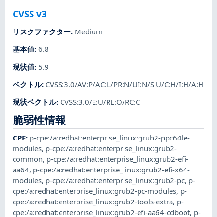
CVSS v3
リスクファクター
:
Medium
基本値
:
6.8
現状値
:
5.9
ベクトル
:
CVSS:3.0/AV:P/AC:L/PR:N/UI:N/S:U/C:H/I:H/A:H
現状ベクトル
:
CVSS:3.0/E:U/RL:O/RC:C
脆弱性情報
CPE
:
p-cpe:/a:redhat:enterprise_linux:grub2-ppc64le-
modules
,
p-cpe:/a:redhat:enterprise_linux:grub2-
common
,
p-cpe:/a:redhat:enterprise_linux:grub2-efi-
aa64
,
p-cpe:/a:redhat:enterprise_linux:grub2-efi-x64-
modules
,
p-cpe:/a:redhat:enterprise_linux:grub2-pc
,
p-
cpe:/a:redhat:enterprise_linux:grub2-pc-modules
,
p-
cpe:/a:redhat:enterprise_linux:grub2-tools-extra
,
p-
cpe:/a:redhat:enterprise_linux:grub2-efi-aa64-cdboot
,
p-