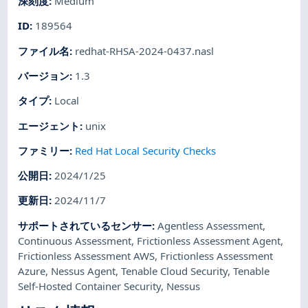
深刻度
:
Medium
ID
:
189564
ファイル名
:
redhat-RHSA-2024-0437.nasl
バージョン
:
1.3
タイプ
:
Local
エージェント
:
unix
ファミリー
:
Red Hat Local Security Checks
公開日
:
2024/1/25
更新日
:
2024/11/7
サポートされているセンサー
:
Agentless Assessment
,
Continuous Assessment
,
Frictionless Assessment Agent
,
Frictionless Assessment AWS
,
Frictionless Assessment
Azure
,
Nessus Agent
,
Tenable Cloud Security
,
Tenable
Self-Hosted Container Security
,
Nessus