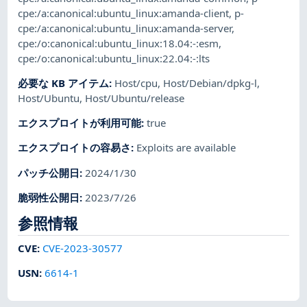
cpe:/a:canonical:ubuntu_linux:amanda-client
,
p-
cpe:/a:canonical:ubuntu_linux:amanda-server
,
cpe:/o:canonical:ubuntu_linux:18.04:-:esm
,
cpe:/o:canonical:ubuntu_linux:22.04:-:lts
必要な KB アイテム
:
Host/cpu
,
Host/Debian/dpkg-l
,
Host/Ubuntu
,
Host/Ubuntu/release
エクスプロイトが利用可能
:
true
エクスプロイトの容易さ
:
Exploits are available
パッチ公開日
:
2024/1/30
脆弱性公開日
:
2023/7/26
参照情報
CVE
:
CVE-2023-30577
USN
:
6614-1