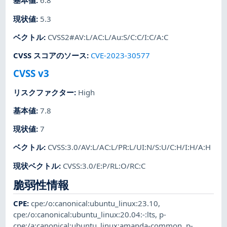
基本値
:
6.8
現状値
:
5.3
ベクトル
:
CVSS2#AV:L/AC:L/Au:S/C:C/I:C/A:C
CVSS スコアのソース
:
CVE-2023-30577
CVSS v3
リスクファクター
:
High
基本値
:
7.8
現状値
:
7
ベクトル
:
CVSS:3.0/AV:L/AC:L/PR:L/UI:N/S:U/C:H/I:H/A:H
現状ベクトル
:
CVSS:3.0/E:P/RL:O/RC:C
脆弱性情報
CPE
:
cpe:/o:canonical:ubuntu_linux:23.10
,
cpe:/o:canonical:ubuntu_linux:20.04:-:lts
,
p-
cpe:/a:canonical:ubuntu_linux:amanda-common
,
p-