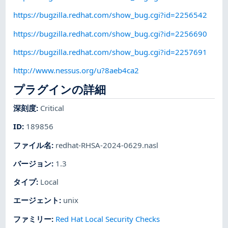
https://bugzilla.redhat.com/show_bug.cgi?id=2256542
https://bugzilla.redhat.com/show_bug.cgi?id=2256690
https://bugzilla.redhat.com/show_bug.cgi?id=2257691
http://www.nessus.org/u?8aeb4ca2
プラグインの詳細
深刻度
:
Critical
ID
:
189856
ファイル名
:
redhat-RHSA-2024-0629.nasl
バージョン
:
1.3
タイプ
:
Local
エージェント
:
unix
ファミリー
:
Red Hat Local Security Checks