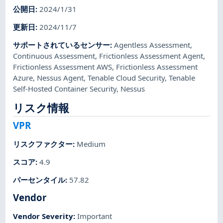
公開日
:
2024/1/31
更新日
:
2024/11/7
サポートされているセンサー
:
Agentless Assessment
,
Continuous Assessment
,
Frictionless Assessment Agent
,
Frictionless Assessment AWS
,
Frictionless Assessment
Azure
,
Nessus Agent
,
Tenable Cloud Security
,
Tenable
Self-Hosted Container Security
,
Nessus
リスク情報
VPR
リスクファクター
:
Medium
スコア
:
4.9
パーセンタイル
:
57.82
Vendor
Vendor Severity
:
Important