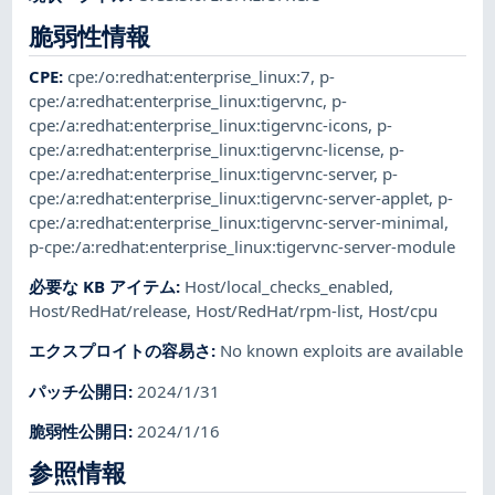
脆弱性情報
CPE
:
cpe:/o:redhat:enterprise_linux:7
,
p-
cpe:/a:redhat:enterprise_linux:tigervnc
,
p-
cpe:/a:redhat:enterprise_linux:tigervnc-icons
,
p-
cpe:/a:redhat:enterprise_linux:tigervnc-license
,
p-
cpe:/a:redhat:enterprise_linux:tigervnc-server
,
p-
cpe:/a:redhat:enterprise_linux:tigervnc-server-applet
,
p-
cpe:/a:redhat:enterprise_linux:tigervnc-server-minimal
,
p-cpe:/a:redhat:enterprise_linux:tigervnc-server-module
必要な KB アイテム
:
Host/local_checks_enabled
,
Host/RedHat/release
,
Host/RedHat/rpm-list
,
Host/cpu
エクスプロイトの容易さ
:
No known exploits are available
パッチ公開日
:
2024/1/31
脆弱性公開日
:
2024/1/16
参照情報