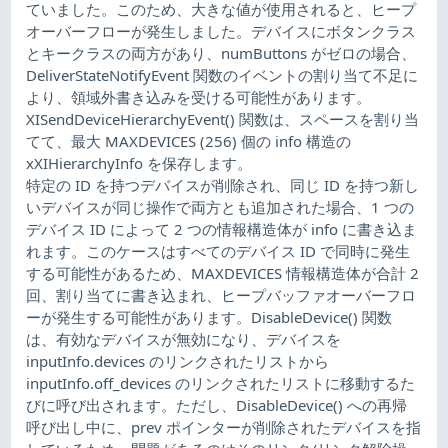
ていました。このため、大きな値が使用されると、ヒープ
オーバーフローが発生しました。デバイスにボタンクラス
とキークラスの両方があり、numButtons がゼロの場合、
DeliverStateNotifyEvent 関数のイベントの割り当て不足に
より、領域外書き込みを受ける可能性があります。
XISendDeviceHierarchyEvent() 関数は、スペースを割り当
てて、最大 MAXDEVICES (256) 個の info 構造の
xXIHierarchyInfo を保存します。
特定の ID を持つデバイスが削除され、同じ ID を持つ新し
いデバイスが同じ操作で両方とも追加された場合、1 つの
デバイス ID によって 2 つの情報構造体が info に書き込ま
れます。このケースはすべてのデバイス ID で同時に発生
する可能性があるため、MAXDEVICES 情報構造体が合計 2
回、割り当てに書き込まれ、ヒープバッファオーバーフロ
ーが発生する可能性があります。DisableDevice() 関数
は、有効なデバイスが無効になり、デバイスを
inputInfo.devices のリンクされたリストから
inputInfo.off_devices のリンクされたリストに移動するた
びに呼び出されます。ただし、DisableDevice() への再帰
呼び出し中に、prev ポインターが削除されたデバイスを指