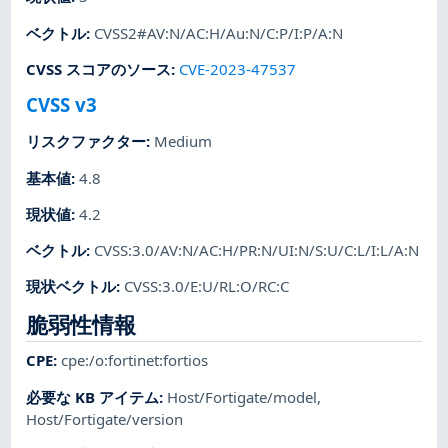
ベクトル
:
CVSS2#AV:N/AC:H/Au:N/C:P/I:P/A:N
CVSS スコアのソース
:
CVE-2023-47537
CVSS v3
リスクファクター
:
Medium
基本値
:
4.8
現状値
:
4.2
ベクトル
:
CVSS:3.0/AV:N/AC:H/PR:N/UI:N/S:U/C:L/I:L/A:N
現状ベクトル
:
CVSS:3.0/E:U/RL:O/RC:C
脆弱性情報
CPE
:
cpe:/o:fortinet:fortios
必要な KB アイテム
:
Host/Fortigate/model
,
Host/Fortigate/version