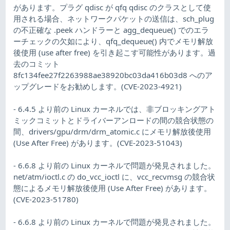
があります。プラグ qdisc が qfq qdisc のクラスとして使
用される場合、ネットワークパケットの送信は、sch_plug
の不正確な .peek ハンドラーと agg_dequeue() でのエラ
ーチェックの欠如により、qfq_dequeue() 内でメモリ解放
後使用 (use after free) を引き起こす可能性があります。過
去のコミット
8fc134fee27f2263988ae38920bc03da416b03d8 へのア
ップグレードをお勧めします。(CVE-2023-4921)
- 6.4.5 より前の Linux カーネルでは、非ブロッキングアト
ミックコミットとドライバーアンロードの間の競合状態の
間、drivers/gpu/drm/drm_atomic.c にメモリ解放後使用
(Use After Free) があります。(CVE-2023-51043)
- 6.6.8 より前の Linux カーネルで問題が発見されました。
net/atm/ioctl.c の do_vcc_ioctl に、vcc_recvmsg の競合状
態によるメモリ解放後使用 (Use After Free) があります。
(CVE-2023-51780)
- 6.6.8 より前の Linux カーネルで問題が発見されました。