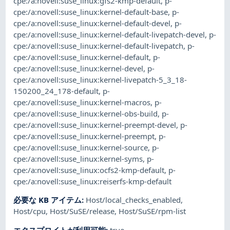
cpe:/a:novell:suse_linux:gfs2-kmp-default
,
p-
cpe:/a:novell:suse_linux:kernel-default-base
,
p-
cpe:/a:novell:suse_linux:kernel-default-devel
,
p-
cpe:/a:novell:suse_linux:kernel-default-livepatch-devel
,
p-
cpe:/a:novell:suse_linux:kernel-default-livepatch
,
p-
cpe:/a:novell:suse_linux:kernel-default
,
p-
cpe:/a:novell:suse_linux:kernel-devel
,
p-
cpe:/a:novell:suse_linux:kernel-livepatch-5_3_18-
150200_24_178-default
,
p-
cpe:/a:novell:suse_linux:kernel-macros
,
p-
cpe:/a:novell:suse_linux:kernel-obs-build
,
p-
cpe:/a:novell:suse_linux:kernel-preempt-devel
,
p-
cpe:/a:novell:suse_linux:kernel-preempt
,
p-
cpe:/a:novell:suse_linux:kernel-source
,
p-
cpe:/a:novell:suse_linux:kernel-syms
,
p-
cpe:/a:novell:suse_linux:ocfs2-kmp-default
,
p-
cpe:/a:novell:suse_linux:reiserfs-kmp-default
必要な KB アイテム
:
Host/local_checks_enabled
,
Host/cpu
,
Host/SuSE/release
,
Host/SuSE/rpm-list
エクスプロイトが利用可能
:
true