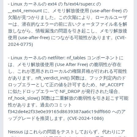
- Linux カーネルの ext4 の fs/ext4/super.c の
__ext4_remount に、メモリ解放後使用 (use-after-free) の
欠陥が見つかりました。この欠陥により、ローカルユーザ
ーは、潜在的なエラーの前に古いクォータファイル名を解
放しながら、情報漏洩の問題を引き起こし、メモリ解放後
使用 (use-after-free) につながる可能性があります。(CVE-
2024-0775)
- Linux カーネルの netfilter: nf_tables コンポーネントに
は、メモリ解放後使用 (Use After Free) の脆弱性が存在
し、これが悪用されローカルの権限昇格が行われる可能性
があります。nft_verdict_init() 関数は、フック判定内のド
ロップエラーとして正の値を許可するため、NF_ACCEPT
に似たドロップエラーで NF_DROP が発行された場合、
nf_hook_slow() 関数は二重解放の脆弱性を引き起こす可能
性があります。過去のコミット
f342de4e2f33e0e39165d8639387aa6c19dff660 へのア
ップグレードを推奨します。(CVE-2024-1086)
Nessus はこれらの問題をテストしておらず、代わりにア