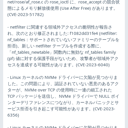
net/rose/af_rose.c の rose_ioctl に、rose_accept の競合状
態によるメモリ解放後使用 (Use After Free) があります。
(CVE-2023-51782)
- netfilter に関連する領域外アクセスの脆弱性が報告さ
れ、次のとおり修正されました: f1082dd31fe4 (netfilter:
nf_tables：サポートされていないファミリーのテーブルを
拒否)。新しい netfilter テーブルを作成する際に、
「nf_tables_newtable」関数内に無効な nf_tables family
(pf) 値に対する保護手段がないため、攻撃者が領域外アク
セスを達成する可能性があります。(CVE-2023-6040)
- Linux カーネルの NVMe ドライバーに欠陥が見つかりま
した。この問題により、認証されていない悪意のあるアク
ターが、NVMe over TCP の使用時に一連の細工された
TCP パッケージを送信し、NVMe ドライバーで NULL ポイ
ンターデリファレンスにつながり、カーネルパニックとサ
ービス拒否を引き起こす可能性があります。(CVE-2023-
6356)
- Linux カーネルの NVMe ドライバーに欠陥が見つかりま