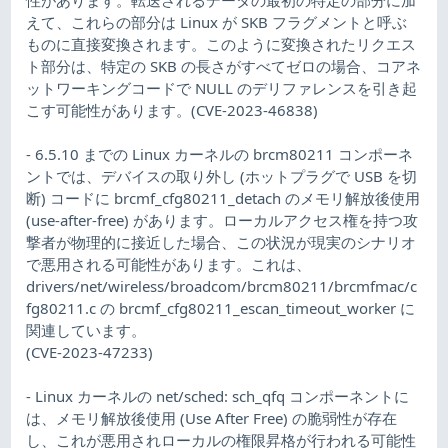
えて、これらの部分は Linux が SKB フラグメントと呼ぶ
ものに直接変換されます。このように変換されたリクエス
ト部分は、特定の SKB の長さがすべてゼロの場合、コアネ
ットワーキングコードで NULL のデリファレンスを引き起
こす可能性があります。(CVE-2023-46838)
- 6.5.10 までの Linux カーネルの brcm80211 コンポーネ
ントでは、デバイスの取り外し (ホットプラグで USB を切
断) コードに brcmf_cfg80211_detach のメモリ解放後使用
(use-after-free) があります。ローカルアクセス権を持つ攻
撃者が物理的に接近した場合、この状況が現実のシナリオ
で悪用される可能性があります。これは、
drivers/net/wireless/broadcom/brcm80211/brcmfmac/c
fg80211.c の brcmf_cfg80211_escan_timeout_worker に
関連しています。
(CVE-2023-47233)
- Linux カーネルの net/sched: sch_qfq コンポーネントに
は、メモリ解放後使用 (Use After Free) の脆弱性が存在
し、これが悪用されローカルの権限昇格が行われる可能性