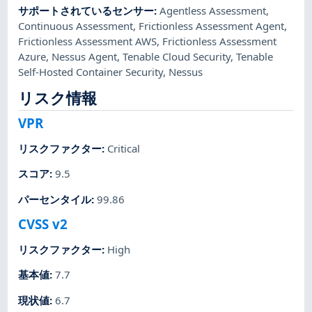
サポートされているセンサー
:
Agentless Assessment
,
Continuous Assessment
,
Frictionless Assessment Agent
,
Frictionless Assessment AWS
,
Frictionless Assessment
Azure
,
Nessus Agent
,
Tenable Cloud Security
,
Tenable
Self-Hosted Container Security
,
Nessus
リスク情報
VPR
リスクファクター
:
Critical
スコア
:
9.5
パーセンタイル
:
99.86
CVSS v2
リスクファクター
:
High
基本値
:
7.7
現状値
:
6.7