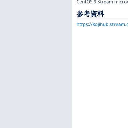
CentOS 9 Stream 
参考資料
https://kojihub.stream.