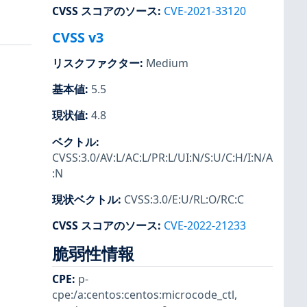
CVSS スコアのソース
:
CVE-2021-33120
CVSS v3
リスクファクター
:
Medium
基本値
:
5.5
現状値
:
4.8
ベクトル
:
CVSS:3.0/AV:L/AC:L/PR:L/UI:N/S:U/C:H/I:N/A
:N
現状ベクトル
:
CVSS:3.0/E:U/RL:O/RC:C
CVSS スコアのソース
:
CVE-2022-21233
脆弱性情報
CPE
:
p-
cpe:/a:centos:centos:microcode_ctl
,