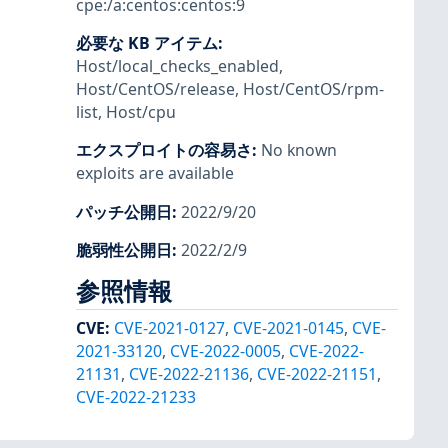
cpe:/a:centos:centos:9
必要な KB アイテム
:
Host/local_checks_enabled
,
Host/CentOS/release
,
Host/CentOS/rpm-
list
,
Host/cpu
エクスプロイトの容易さ
:
No known
exploits are available
パッチ公開日
:
2022/9/20
脆弱性公開日
:
2022/2/9
参照情報
CVE
:
CVE-2021-0127
,
CVE-2021-0145
,
CVE-
2021-33120
,
CVE-2022-0005
,
CVE-2022-
21131
,
CVE-2022-21136
,
CVE-2022-21151
,
CVE-2022-21233