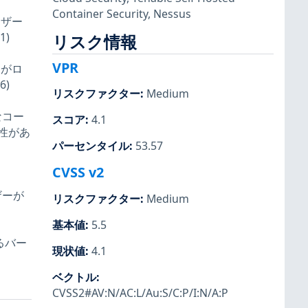
Container Security
,
Nessus
ーザー
1)
リスク情報
VPR
ーがロ
6)
リスクファクター
:
Medium
なコー
スコア
:
4.1
性があ
パーセンタイル
:
53.57
CVSS v2
ザーが
リスクファクター
:
Medium
基本値
:
5.5
るバー
現状値
:
4.1
ベクトル
:
CVSS2#AV:N/AC:L/Au:S/C:P/I:N/A:P