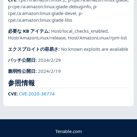
p-cpe:/a:amazon:linux:glade-debuginfo
,
p-
cpe:/a:amazon:linux:glade-devel
,
p-
cpe:/a:amazon:linux:glade-libs
必要な KB アイテム
:
Host/local_checks_enabled
,
Host/AmazonLinux/release
,
Host/AmazonLinux/rpm-list
エクスプロイトの容易さ
:
No known exploits are available
パッチ公開日
:
2024/2/29
脆弱性公開日
:
2024/2/19
参照情報
CVE
:
CVE-2020-36774
Tenable.com