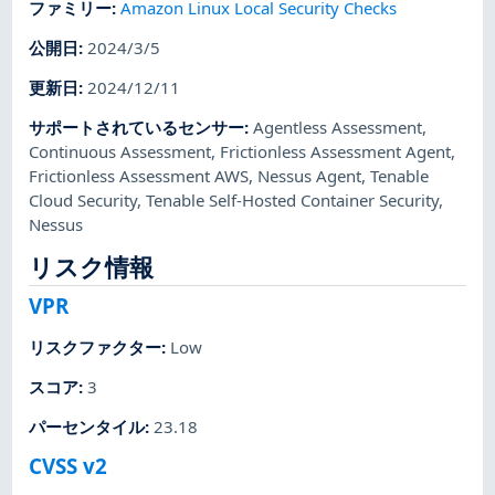
ファミリー
:
Amazon Linux Local Security Checks
公開日
:
2024/3/5
更新日
:
2024/12/11
サポートされているセンサー
:
Agentless Assessment
,
Continuous Assessment
,
Frictionless Assessment Agent
,
Frictionless Assessment AWS
,
Nessus Agent
,
Tenable
Cloud Security
,
Tenable Self-Hosted Container Security
,
Nessus
リスク情報
VPR
リスクファクター
:
Low
スコア
:
3
パーセンタイル
:
23.18
CVSS v2