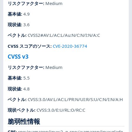
リスクファクター
:
Medium
基本値
:
4.9
現状値
:
3.6
ベクトル
:
CVSS2#AV:L/AC:L/Au:N/C:N/I:N/A:C
CVSS スコアのソース
:
CVE-2020-36774
CVSS v3
リスクファクター
:
Medium
基本値
:
5.5
現状値
:
4.8
ベクトル
:
CVSS:3.0/AV:L/AC:L/PR:N/UI:R/S:U/C:N/I:N/A:H
現状ベクトル
:
CVSS:3.0/E:U/RL:O/RC:C
脆弱性情報
CPE
:
cpe:/o:amazon:linux:2
,
p-cpe:/a:amazon:linux:glade
,