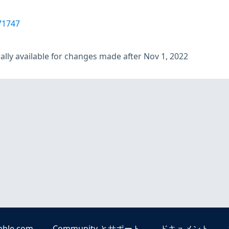
71747
lly available for changes made after Nov 1, 2022
able.com
Community とサポート
ドキュメント