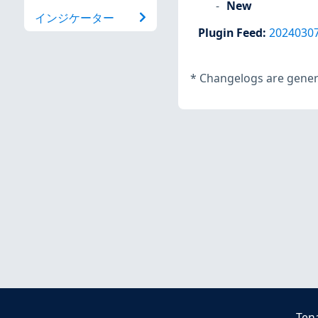
New
インジケーター
Plugin Feed
:
2024030
*
Changelogs are genera
Ten