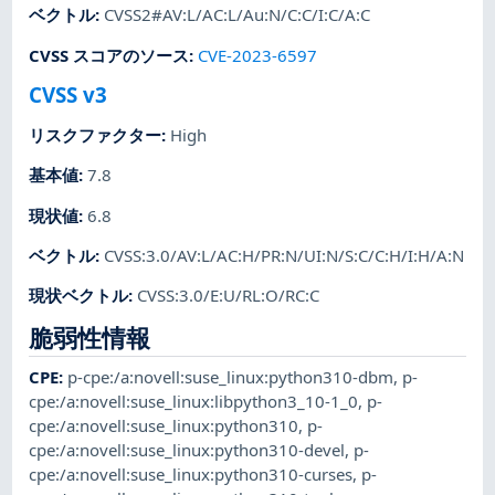
ベクトル
:
CVSS2#AV:L/AC:L/Au:N/C:C/I:C/A:C
CVSS スコアのソース
:
CVE-2023-6597
CVSS v3
リスクファクター
:
High
基本値
:
7.8
現状値
:
6.8
ベクトル
:
CVSS:3.0/AV:L/AC:H/PR:N/UI:N/S:C/C:H/I:H/A:N
現状ベクトル
:
CVSS:3.0/E:U/RL:O/RC:C
脆弱性情報
CPE
:
p-cpe:/a:novell:suse_linux:python310-dbm
,
p-
cpe:/a:novell:suse_linux:libpython3_10-1_0
,
p-
cpe:/a:novell:suse_linux:python310
,
p-
cpe:/a:novell:suse_linux:python310-devel
,
p-
cpe:/a:novell:suse_linux:python310-curses
,
p-