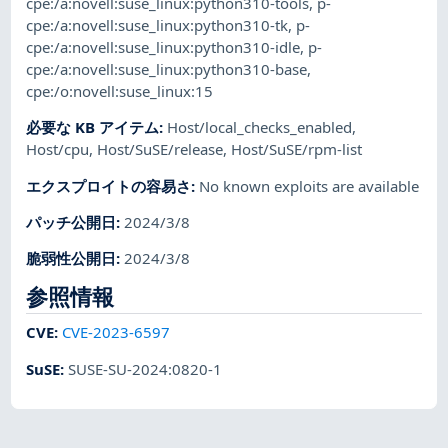
cpe:/a:novell:suse_linux:python310-tools
,
p-
cpe:/a:novell:suse_linux:python310-tk
,
p-
cpe:/a:novell:suse_linux:python310-idle
,
p-
cpe:/a:novell:suse_linux:python310-base
,
cpe:/o:novell:suse_linux:15
必要な KB アイテム
:
Host/local_checks_enabled
,
Host/cpu
,
Host/SuSE/release
,
Host/SuSE/rpm-list
エクスプロイトの容易さ
:
No known exploits are available
パッチ公開日
:
2024/3/8
脆弱性公開日
:
2024/3/8
参照情報
CVE
:
CVE-2023-6597
SuSE
:
SUSE-SU-2024:0820-1