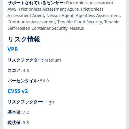
サポートされているセンサー
:
Frictionless Assessment
AWS
,
Frictionless Assessment Azure
,
Frictionless
Assessment Agent
,
Nessus Agent
,
Agentless Assessment
,
Continuous Assessment
,
Tenable Cloud Security
,
Tenable
Self-Hosted Container Security
,
Nessus
リスク情報
VPR
リスクファクター
:
Medium
スコア
:
4.8
パーセンタイル
:
56.9
CVSS v2
リスクファクター
:
High
基本値
:
7.2
現状値
:
5.3