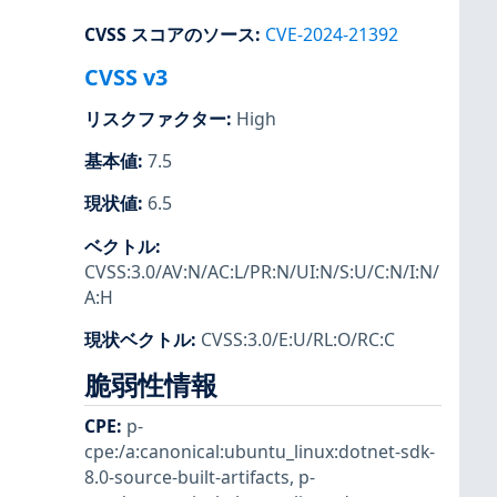
CVSS スコアのソース
:
CVE-2024-21392
CVSS v3
リスクファクター
:
High
基本値
:
7.5
現状値
:
6.5
ベクトル
:
CVSS:3.0/AV:N/AC:L/PR:N/UI:N/S:U/C:N/I:N/
A:H
現状ベクトル
:
CVSS:3.0/E:U/RL:O/RC:C
脆弱性情報
CPE
:
p-
cpe:/a:canonical:ubuntu_linux:dotnet-sdk-
8.0-source-built-artifacts
,
p-