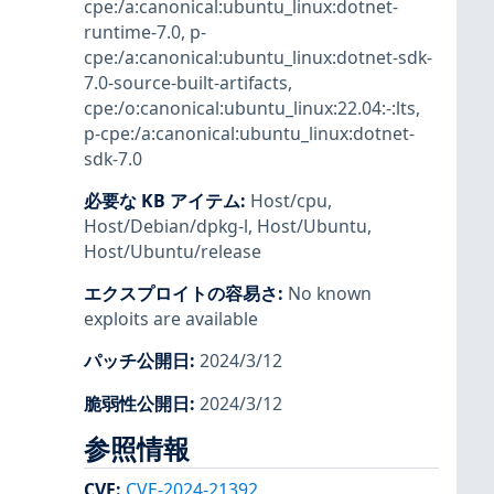
cpe:/a:canonical:ubuntu_linux:dotnet-
runtime-7.0
,
p-
cpe:/a:canonical:ubuntu_linux:dotnet-sdk-
7.0-source-built-artifacts
,
cpe:/o:canonical:ubuntu_linux:22.04:-:lts
,
p-cpe:/a:canonical:ubuntu_linux:dotnet-
sdk-7.0
必要な KB アイテム
:
Host/cpu
,
Host/Debian/dpkg-l
,
Host/Ubuntu
,
Host/Ubuntu/release
エクスプロイトの容易さ
:
No known
exploits are available
パッチ公開日
:
2024/3/12
脆弱性公開日
:
2024/3/12
参照情報
CVE
:
CVE-2024-21392