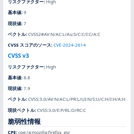
リスクファクター
:
High
基本値
:
9
現状値
:
7
ベクトル
:
CVSS2#AV:N/AC:L/Au:S/C:C/I:C/A:C
CVSS スコアのソース
:
CVE-2024-2614
CVSS v3
リスクファクター
:
High
基本値
:
8.8
現状値
:
7.9
ベクトル
:
CVSS:3.0/AV:N/AC:L/PR:L/UI:N/S:U/C:H/I:H/A:H
現状ベクトル
:
CVSS:3.0/E:P/RL:O/RC:C
脆弱性情報
CPE
:
cpe:/a:mozilla:firefox_esr