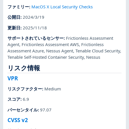
ファミリー
:
MacOS X Local Security Checks
公開日
:
2024/3/19
更新日
:
2025/11/18
サポートされているセンサー
:
Frictionless Assessment
Agent
,
Frictionless Assessment AWS
,
Frictionless
Assessment Azure
,
Nessus Agent
,
Tenable Cloud Security
,
Tenable Self-Hosted Container Security
,
Nessus
リスク情報
VPR
リスクファクター
:
Medium
スコア
:
6.9
パーセンタイル
:
97.07
CVSS v2