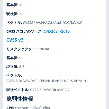
基本値
:
10
現状値
:
7.8
ベクトル
:
CVSS2#AV:N/AC:L/Au:N/C:C/I:C/A:C
CVSS スコアのソース
:
CVE-2024-2615
CVSS v3
リスクファクター
:
Critical
基本値
:
9.8
現状値
:
8.8
ベクトル
:
CVSS:3.0/AV:N/AC:L/PR:N/UI:N/S:U/C:H/I:H/A:H
現状ベクトル
:
CVSS:3.0/E:P/RL:O/RC:C
脆弱性情報
CPE
:
cpe:/a:mozilla:firefox