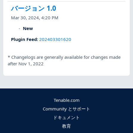
バージョン 1.0
Mar 30, 2024, 4:20 PM
New
Plugin Feed
:
202403301620
*
Changelogs are generally available for changes made
after Nov 1, 2022
Tenable.com
Community とサポート
ドキュメント
教育