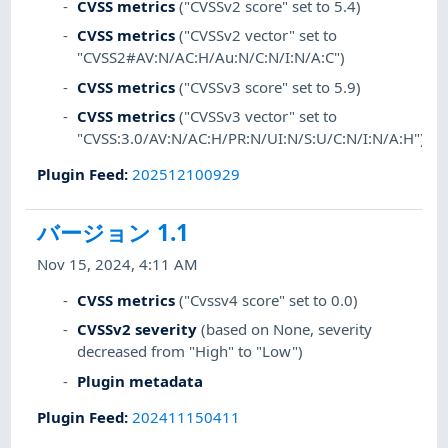
CVSS metrics
("CVSSv2 score" set to 5.4)
CVSS metrics
("CVSSv2 vector" set to
"CVSS2#AV:N/AC:H/Au:N/C:N/I:N/A:C")
CVSS metrics
("CVSSv3 score" set to 5.9)
CVSS metrics
("CVSSv3 vector" set to
"CVSS:3.0/AV:N/AC:H/PR:N/UI:N/S:U/C:N/I:N/A:H")
Plugin Feed
:
202512100929
バージョン 1.1
Nov 15, 2024, 4:11 AM
CVSS metrics
("Cvssv4 score" set to 0.0)
CVSSv2 severity
(based on None, severity
decreased from "High" to "Low")
Plugin metadata
Plugin Feed
:
202411150411