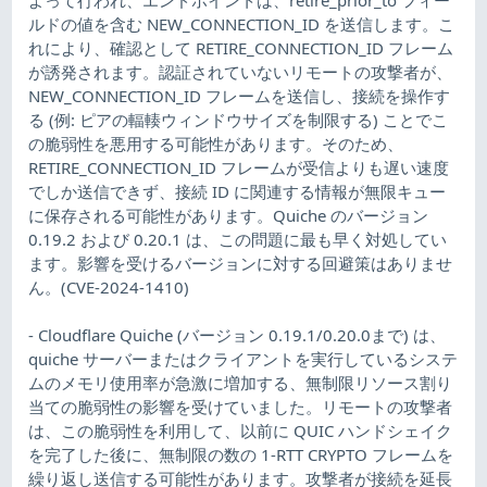
ルドの値を含む NEW_CONNECTION_ID を送信します。こ
れにより、確認として RETIRE_CONNECTION_ID フレーム
が誘発されます。認証されていないリモートの攻撃者が、
NEW_CONNECTION_ID フレームを送信し、接続を操作す
る (例: ピアの輻輳ウィンドウサイズを制限する) ことでこ
の脆弱性を悪用する可能性があります。そのため、
RETIRE_CONNECTION_ID フレームが受信よりも遅い速度
でしか送信できず、接続 ID に関連する情報が無限キュー
に保存される可能性があります。Quiche のバージョン
0.19.2 および 0.20.1 は、この問題に最も早く対処してい
ます。影響を受けるバージョンに対する回避策はありませ
ん。(CVE-2024-1410)
- Cloudflare Quiche (バージョン 0.19.1/0.20.0まで) は、
quiche サーバーまたはクライアントを実行しているシステ
ムのメモリ使用率が急激に増加する、無制限リソース割り
当ての脆弱性の影響を受けていました。リモートの攻撃者
は、この脆弱性を利用して、以前に QUIC ハンドシェイク
を完了した後に、無制限の数の 1-RTT CRYPTO フレームを
繰り返し送信する可能性があります。攻撃者が接続を延長