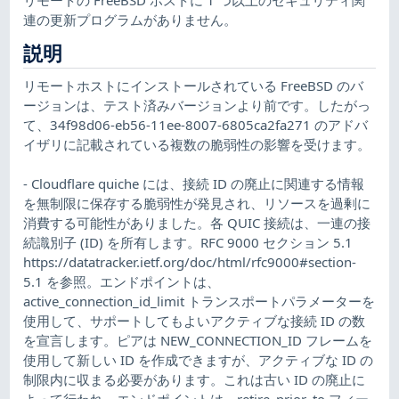
連の更新プログラムがありません。
説明
リモートホストにインストールされている FreeBSD のバ
ージョンは、テスト済みバージョンより前です。したがっ
て、34f98d06-eb56-11ee-8007-6805ca2fa271 のアドバ
イザリに記載されている複数の脆弱性の影響を受けます。
- Cloudflare quiche には、接続 ID の廃止に関連する情報
を無制限に保存する脆弱性が発見され、リソースを過剰に
消費する可能性がありました。各 QUIC 接続は、一連の接
続識別子 (ID) を所有します。RFC 9000 セクション 5.1
https://datatracker.ietf.org/doc/html/rfc9000#section-
5.1 を参照。エンドポイントは、
active_connection_id_limit トランスポートパラメーターを
使用して、サポートしてもよいアクティブな接続 ID の数
を宣言します。ピアは NEW_CONNECTION_ID フレームを
使用して新しい ID を作成できますが、アクティブな ID の
制限内に収まる必要があります。これは古い ID の廃止に
よって行われ、エンドポイントは、retire_prior_to フィー