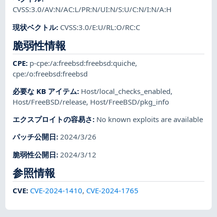
CVSS:3.0/AV:N/AC:L/PR:N/UI:N/S:U/C:N/I:N/A:H
現状ベクトル
:
CVSS:3.0/E:U/RL:O/RC:C
脆弱性情報
CPE
:
p-cpe:/a:freebsd:freebsd:quiche
,
cpe:/o:freebsd:freebsd
必要な KB アイテム
:
Host/local_checks_enabled
,
Host/FreeBSD/release
,
Host/FreeBSD/pkg_info
エクスプロイトの容易さ
:
No known exploits are available
パッチ公開日
:
2024/3/26
脆弱性公開日
:
2024/3/12
参照情報
CVE
:
CVE-2024-1410
,
CVE-2024-1765