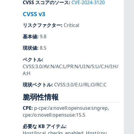
CVSS スコアのソース
:
CVE-2024-3120
CVSS v3
リスクファクター
:
Critical
基本値
:
9.8
現状値
:
8.5
ベクトル
:
CVSS:3.0/AV:N/AC:L/PR:N/UI:N/S:U/C:H/I:H/
A:H
現状ベクトル
:
CVSS:3.0/E:U/RL:O/RC:C
脆弱性情報
CPE
:
p-cpe:/a:novell:opensuse:sngrep
,
cpe:/o:novell:opensuse:15.5
必要な KB アイテム
:
Host/local_checks_enabled
,
Host/cpu
,