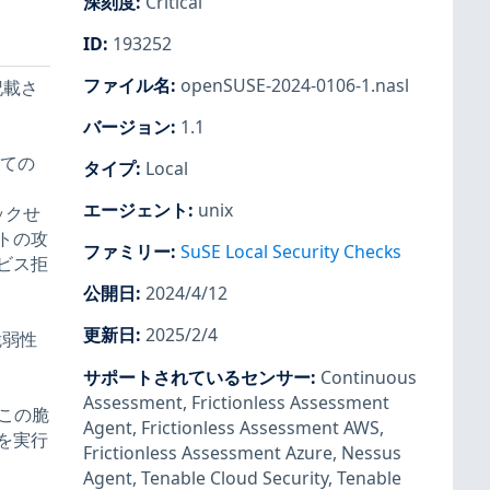
深刻度
:
Critical
ID
:
193252
ファイル名
:
openSUSE-2024-0106-1.nasl
に記載さ
バージョン
:
1.1
べての
タイプ
:
Local
エージェント
:
unix
ェックせ
トの攻
ファミリー
:
SuSE Local Security Checks
ビス拒
公開日
:
2024/4/12
更新日
:
2025/2/4
脆弱性
サポートされているセンサー
:
Continuous
と
Assessment
,
Frictionless Assessment
この脆
Agent
,
Frictionless Assessment AWS
,
を実行
Frictionless Assessment Azure
,
Nessus
Agent
,
Tenable Cloud Security
,
Tenable