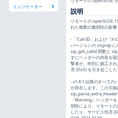
リモートの openSUS
インジケーター
説明
リモートの openSUSE 1
れた複数の脆弱性の影響
- 「Call-ID」および「
バージョンの sngrep
sip_get_callid 関数
ずにヘッダーの内容を固
撃者が、特別に細工された
否 (DoS) を引き起こした
- v1.4.1 以降のす
が存在します。この欠陥は、src/
sip_parse_extra_
「Warning」ヘッダ
弱性により、リモートの攻
したり、サービス拒否 (