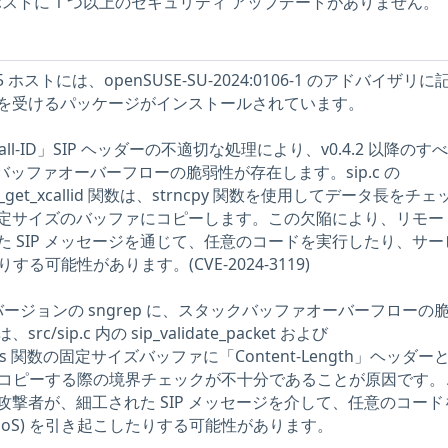
E ホストに 1 つ以上のセキュリティ アップデートがありません。
5 ホストには、openSUSE-SU-2024:0106-1 のアドバイザリ
を受けるパッケージがインストールされています。
X-Call-ID」SIP ヘッダーの不適切な処理により、v0.4.2 以降のす
 にバッファオーバーフローの脆弱性が存在します。sip.c の
と sip_get_xcallid 関数は、strncpy 関数を使用してデータ長をチ
定サイズのバッファにコピーします。この欠陥により、リモー
 SIP メッセージを通じて、任意のコードを実行したり、サー
りする可能性があります。(CVE-2024-3119)
べてのバージョンの sngrep に、スタックバッファオーバーフローの
sip.c 内の sip_validate_packet および
headers 関数の固定サイズバッファに「Content-Length」ヘッダー
ーをコピーする際の境界チェックが不十分であることが原因です。
撃者が、細工された SIP メッセージを介して、任意のコード
DoS) を引き起こしたりする可能性があります。