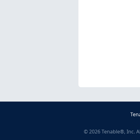
Ten
©
2026
Tenable®, Inc. A