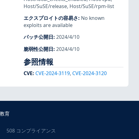
Host/SuSE/release
,
Host/SuSE/rpm-list
エクスプロイトの容易さ
:
No known
exploits are available
パッチ公開日
:
2024/4/10
脆弱性公開日
:
2024/4/10
参照情報
CVE
:
CVE-2024-3119
,
CVE-2024-3120
教育
508 コンプライアンス