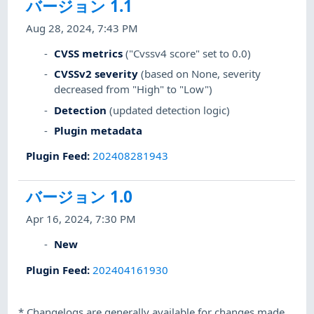
バージョン 1.1
Aug 28, 2024, 7:43 PM
CVSS metrics
("Cvssv4 score" set to 0.0)
CVSSv2 severity
(based on None, severity
decreased from "High" to "Low")
Detection
(updated detection logic)
Plugin metadata
Plugin Feed
:
202408281943
バージョン 1.0
Apr 16, 2024, 7:30 PM
New
Plugin Feed
:
202404161930
*
Changelogs are generally available for changes made