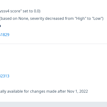
vssv4 score" set to 0.0)
(based on None, severity decreased from "High" to "Low")
a
51829
32313
lly available for changes made after Nov 1, 2022