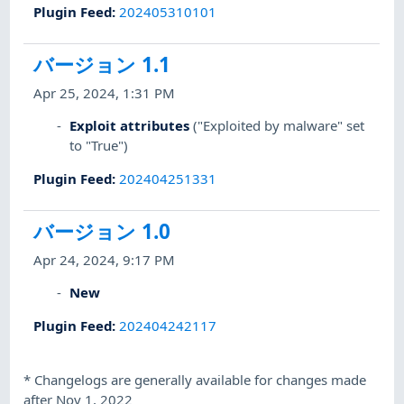
Plugin Feed
:
202405310101
バージョン 1.1
Apr 25, 2024, 1:31 PM
Exploit attributes
("Exploited by malware" set
to "True")
Plugin Feed
:
202404251331
バージョン 1.0
Apr 24, 2024, 9:17 PM
New
Plugin Feed
:
202404242117
*
Changelogs are generally available for changes made
after Nov 1, 2022