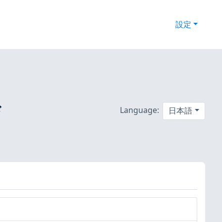
設定
び
Language:
日本語