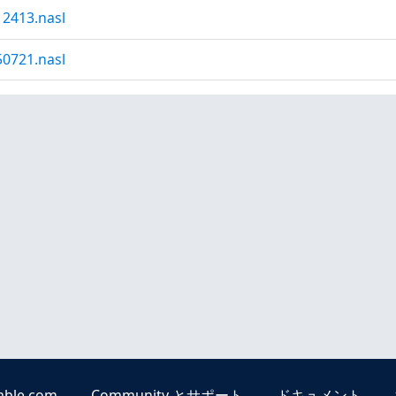
12413.nasl
50721.nasl
able.com
Community とサポート
ドキュメント