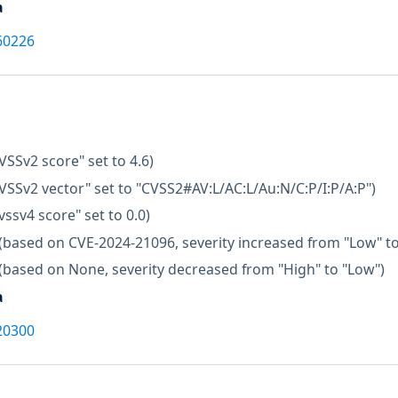
a
60226
VSSv2 score" set to 4.6)
VSSv2 vector" set to "CVSS2#AV:L/AC:L/Au:N/C:P/I:P/A:P")
vssv4 score" set to 0.0)
(based on CVE-2024-21096, severity increased from "Low" t
(based on None, severity decreased from "High" to "Low")
a
20300