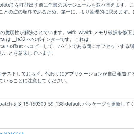
plete() を呼び出す前に作業のスケジュールを並べ替えます。
ことの逆の順序であるため、第一に、より論理的に思えます。(C
次の脆弱性が解決されています。wifi: iwlwifi: メモリ破損を修
tlv::data は __le32 へのポインターです。これは、
r_tlv::data + offset へコピーして、バイトである間にオフセットす
むことを意味しています。
問題をテストしておらず、代わりにアプリケーションが自己報告す
ていることに注意してください。
epatch-5_3_18-150300_59_138-default パッケージを更新し