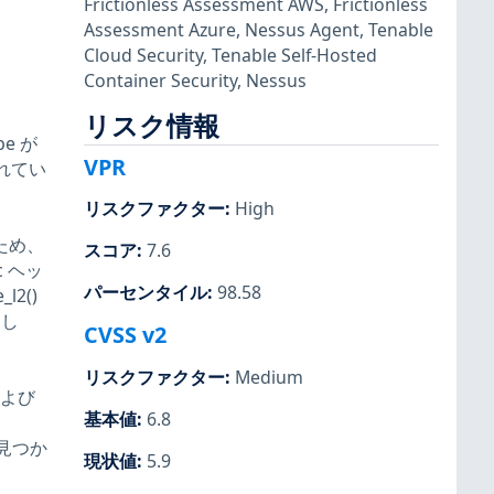
Frictionless Assessment AWS
,
Frictionless
Assessment Azure
,
Nessus Agent
,
Tenable
Cloud Security
,
Tenable Self-Hosted
Container Security
,
Nessus
リスク情報
pe が
VPR
定されてい
リスクファクター
:
High
のため、
スコア
:
7.6
ac ヘッ
パーセンタイル
:
98.58
2()
トし
CVSS v2
リスクファクター
:
Medium
 および
基本値
:
6.8
で見つか
現状値
:
5.9