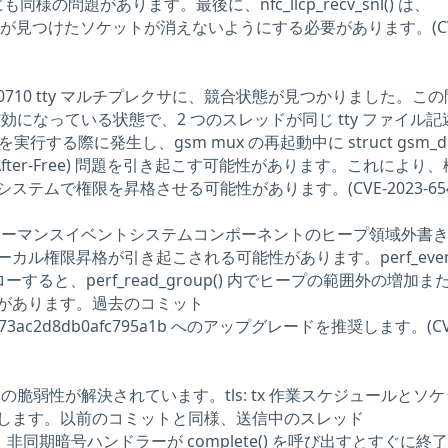
sn() にも同様の問題があります。最後に、nfc_llcp_recv_snl() は、
rom_sn() が見つけたソケットが消えないようにする必要があります。(CV
GSM 0710 tty マルチプレクサに、競合状態が見つかりました。こ
有効になっている状態で、2 つのスレッドが同じ tty ファイル記
ctl を実行する際に発生し、gsm mux の再起動中に struct gsm_dl
-After-Free) 問題を引き起こす可能性があります。これにより
テムで権限を昇格させる可能性があります。(CVE-2023-654
のパフォーマンスイベントシステムコンポーネントのヒープ領域外書
カル権限昇格が引き起こされる可能性があります。perf_even
フローすると、perf_read_group() 内でヒープの範囲外の増加ま
があります。過去のコミット
1f1473ac2d8db0afc795a1b へのアップグレードを推奨します。(CV
は、次の脆弱性が解決されています。tls: tx 作業スケジュールとソ
します。以前のコミットと同様、送信中のスレッド
g) が、非同期暗号ハンドラーが complete() を呼び出すとすぐに終