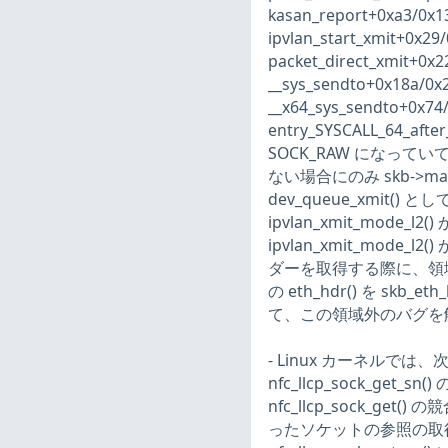
kasan_report+0xa3/0x13
ipvlan_start_xmit+0x29/
packet_direct_xmit+0x
__sys_sendto+0x18a/0x
__x64_sys_sendto+0x74/
entry_SYSCALL_64_aft
SOCK_RAW になっていて、s
ない場合にのみ skb->mac_
dev_queue_xmit()
ipvlan_xmit_mode_
ipvlan_xmit_mode_l2(
ダーを取得する際に、領域外ア
の eth_hdr() を s
て、この領域外のバグを解決し
- Linux カーネルでは、次の
nfc_llcp_sock_get
nfc_llcp_sock_
ったソケットの参照の取