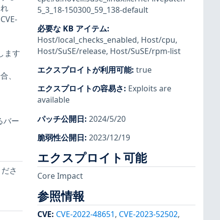
これ
5_3_18-150300_59_138-default
VE-
必要な KB アイテム
:
Host/local_checks_enabled
,
Host/cpu
,
Host/SuSE/release
,
Host/SuSE/rpm-list
正します
エクスプロイトが利用可能
:
true
る場合、
エクスプロイトの容易さ
:
Exploits are
available
パッチ公開日
:
2024/5/20
るバー
脆弱性公開日
:
2023/12/19
エクスプロイト可能
てくださ
Core Impact
参照情報
CVE
:
CVE-2022-48651
,
CVE-2023-52502
,