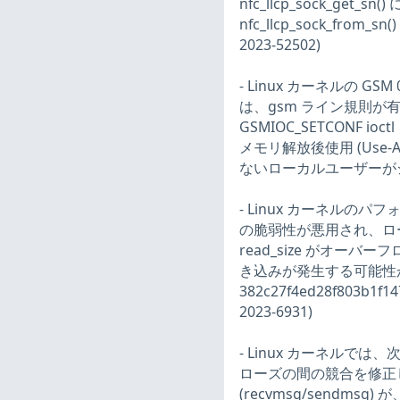
nfc_llcp_sock_get_
nfc_llcp_sock_f
2023-52502)
- Linux カーネルの 
は、gsm ライン規則が
GSMIOC_SETCONF io
メモリ解放後使用 (Use
ないローカルユーザーがシス
- Linux カーネル
の脆弱性が悪用され、ロー
read_size がオーバー
き込みが発生する可能性
382c27f4ed28f803b
2023-6931)
- Linux カーネルで
ローズの間の競合を修正
(recvmsg/sendms