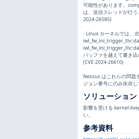
可能性があります。com
は、送信スレッドが行う
2024-26585)
- Linux カーネルでは、
iwl_fw_ini_trigger_
iwl_fw_ini_trigge
バッファを越えて書き込
(CVE-2024-26610)
Nessus はこれらの
ジョン番号にのみ依存し
ソリューション
影響を受ける kernel-liv
い。
参考資料