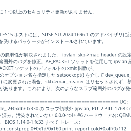
トに 1 つ以上のセキュリティ更新がありません。
 SLES15 ホストには、SUSE-SU-2024:1696-1 のアドバイザリ
を受けるパッケージがインストールされています。
の脆弱性が解決されました。 ipvlan: skb->mac_header の
外のバグを修正。AF_PACKET ソケットを使用して ipvlan 
CKET ソケットのデフォルトの xmit 関数が、
SS のオプション名を指定した setsockopt() を介して dev_queue_x
_xmit() に変更された場合、skb->mac_header はリセットされず
場合があります。これにより、次のようなスラブ範囲外のバグが発
============================================= UG:
ode_l2+0xdb/0x330 の スラブ領域外 [ipvlan] PU: 2 PID: 1768 
ロード済み。汚染されていない 6.0.0-rc4+ #6 ハードウェア名: QEM
96)、BIOS 1.14.0-1.fc33 すべて トレース:
ion.constprop.0+0x1d/0x160 print_report.cold+0x4f/0x112