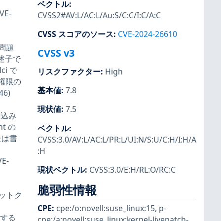
ベクトル
:
E-
CVSS2#AV:L/AC:L/Au:S/C:C/I:C/A:C
CVSS スコアのソース
:
CVE-2024-26610
の問題
CVSS v3
述子で
ci で
リスクファクター
:
High
、権限の
基本値
:
7.8
6)
現状値
:
7.5
き込み
t の
ベクトル
:
たは書
CVSS:3.0/AV:L/AC:L/PR:L/UI:N/S:U/C:H/I:H/A
:H
E-
現状ベクトル
:
CVSS:3.0/E:H/RL:O/RC:C
脆弱性情報
ケットク
CPE
:
cpe:/o:novell:suse_linux:15
,
p-
了する
cpe:/a:novell:suse_linux:kernel-livepatch-