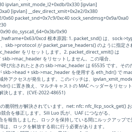
0 ipvlan_xmit_mode_l2+0xdb/0x330 [ipvlan]
0xa0 [ipvlan] __dev_direct_xmit+0x2e2/0x380
22/0x60 packet_snd+0x7c9/0xc40 sock_sendmsg+0x9a/0xa0
230
0x90 do_syscall_64+0x3b/0x90
er_hwframe+0x63/0xcd 根本原因: 1. packet_snd() は、sock->ty
kb->protocol が packet_parse_headers() のように指
header をリセットします。2. packet_direct_xmit() は
 として skb->mac_header をリセットしません。この場合、
l2() が呼び出されたときの skb->mac_header は 65535 です。そ
) が skb->head + skb->mac_header を使用する eth_hdr() で m
クセスが発生します。このパッチは、ipvlan_xmit_mode_l
kb_eth_hdr() に置き換え、マルチキャストの MAC ヘッダーをリセッ
ます。(CVE-2022-48651)
脆弱性が解決されています。net: nfc: nfc_llcp_sock_get()
_sn() の競合を修正します。Sili Luo 氏が、UAF につながる、
get() の競合を報告しました。ロックを保持している間にルックアップ
得は、ロックを解放する前に行う必要があります。